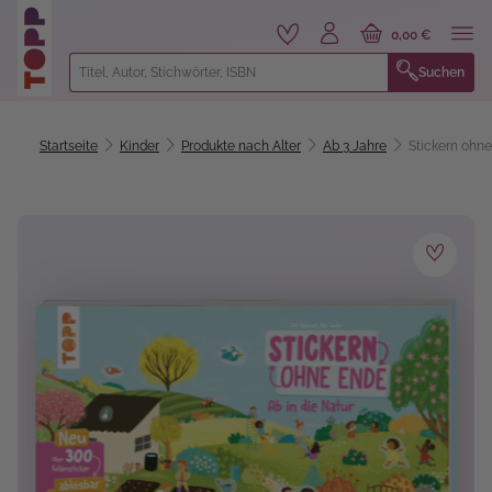
alt springen
0,00 €
Suchen
Startseite
Kinder
Produkte nach Alter
Ab 3 Jahre
Stickern ohne
Bildergalerie überspringen