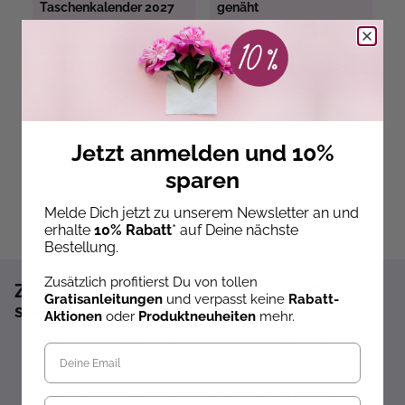
Taschenkalender 2027
genäht
Ab dem 10.09.26
Ab dem 10.09.26
versandbereit
versandbereit
ve
24,95 €
24,90 €
3
Jetzt anmelden und 10%
sparen
Melde Dich jetzt zu unserem Newsletter an und
erhalte
10% Rabatt
* auf Deine nächste
Bestellung.
Zusätzlich profitierst Du von tollen
Zum Newsletter anmelden und 10%
Gratisanleitungen
und verpasst keine
Rabatt-
sparen!*
Aktionen
oder
Produktneuheiten
mehr.
Sofort 10% Rabatt auf die nächste Bestellung
Exklusive Angebote erhalten
Gratisanleitungen per Newsletter erhalten
Geburtstag