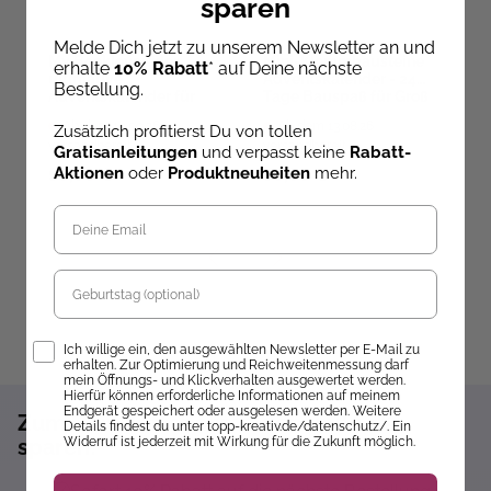
sparen
Melde Dich jetzt zu unserem Newsletter an und
My Booklove - der
Mini-Klemmbausteine
E
erhalte
10% Rabatt
* auf Deine nächste
ultimative
Adventskalender - 24
z
Bestellung.
Adventskalender für
Tage Bauspaß für Groß
Bücherfans
und Klein
Ab dem 10.09.26
Ab dem 13.08.26
Zusätzlich profitierst Du von tollen
versandbereit
versandbereit
ve
Gratisanleitungen
und verpasst keine
Rabatt-
Aktionen
oder
Produktneuheiten
mehr.
59,99 €
59,99 €
1
Geburtstag
Opt-In
Ich willige ein, den ausgewählten Newsletter per E-Mail zu
erhalten. Zur Optimierung und Reichweitenmessung darf
mein Öffnungs- und Klickverhalten ausgewertet werden.
Hierfür können erforderliche Informationen auf meinem
Endgerät gespeichert oder ausgelesen werden. Weitere
Zum Newsletter anmelden und 10%
Details findest du unter topp-kreativ.de/datenschutz/. Ein
Widerruf ist jederzeit mit Wirkung für die Zukunft möglich.
sparen!*