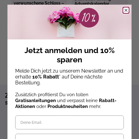
verwunschene Schloss –
Adventskalender
24 Puzzles mit
Lebkuchenhaus. Mit
Ab dem 10.09.26
insgesamt 960 Teilen
Material und Werkzeug
versandbereit
Sofort lieferbar
ve
34,99 €
31,99 €
4
Jetzt anmelden und 10%
sparen
Melde Dich jetzt zu unserem Newsletter an und
erhalte
10% Rabatt
* auf Deine nächste
Bestellung.
Zusätzlich profitierst Du von tollen
Zum Newsletter anmelden und 10%
Gratisanleitungen
und verpasst keine
Rabatt-
sparen!*
Aktionen
oder
Produktneuheiten
mehr.
Sofort 10% Rabatt auf die nächste Bestellung
Exklusive Angebote erhalten
Gratisanleitungen per Newsletter erhalten
Geburtstag