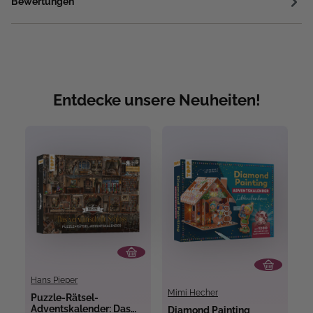
Bewertungen
Entdecke unsere Neuheiten!
Hans Pieper
Mimi Hecher
Puzzle-Rätsel-
M
Adventskalender: Das
w
Diamond Painting