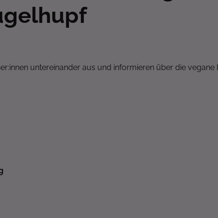
ugelhupf
r:innen untereinander aus und informieren über die vegane
g