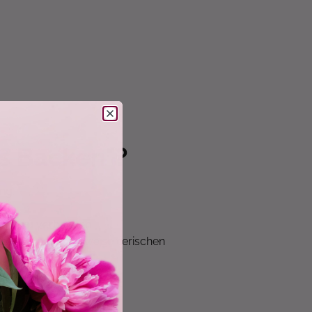
s Backen"?
ung.
che zu verbannen.
ten, die normalerweise tierischen
.