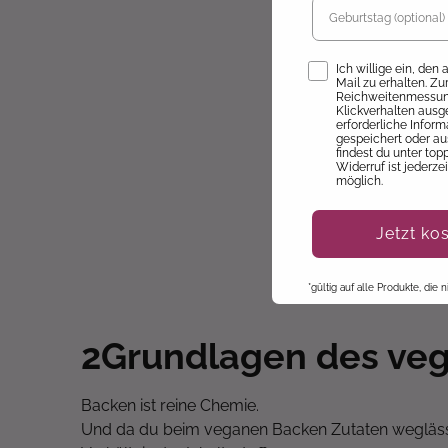
Opt-In
Ich willige ein, den
Mail zu erhalten. Z
Reichweitenmessung
Klickverhalten ausg
erforderliche Infor
gespeichert oder au
findest du unter top
Widerruf ist jederze
möglich.
Jetzt ko
*gültig auf alle Produkte, die
2
Grundlagen des ve
Backen ist reine Chemie.
Und da du beim veganen Backen Zutaten weglässt