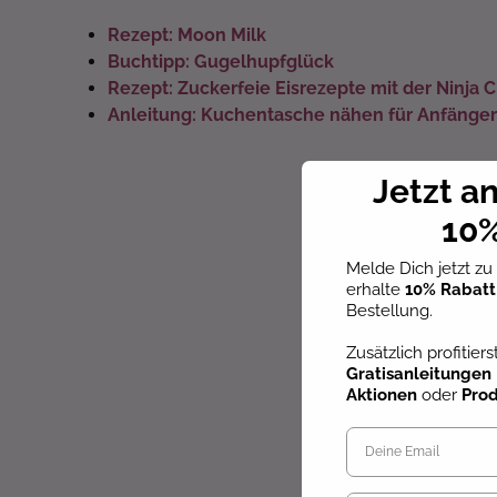
Rezept: Moon Milk
Buchtipp: Gugelhupfglück
Rezept: Zuckerfeie Eisrezepte mit der Ninja
Anleitung: Kuchentasche nähen für Anfänger
Jetzt a
10%
Melde Dich jetzt z
erhalte
10% Rabatt
Bestellung.
Zusätzlich profitier
Gratisanleitungen
Aktionen
oder
Pro