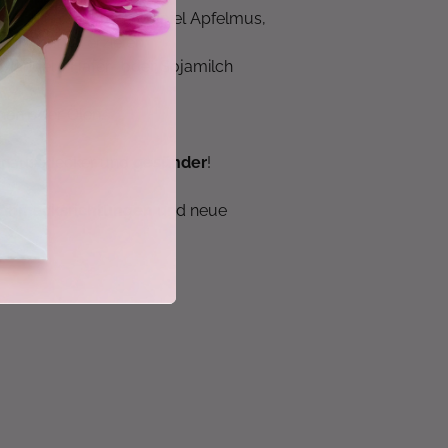
verwenden wir zum Beispiel Apfelmus,
tigkeit zu erzielen.
 Mandel-, Hafer- oder Sojamilch
inen oder Ölen.
enauso lecker und
gesünder
!
chmacksrichtungen
und neue