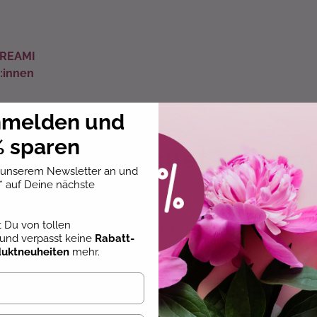
 CREAMI
:innen
nmelden und
 sparen
1
Was bedeutet "vegane
u unserem Newsletter an und
* auf Deine nächste
Vegan zu essen ist mehr als eine kulinarische Entscheid
st Du von tollen
Es ist die bewusste Wahl,
tierische Produkte
aus der Kü
und verpasst keine
Rabatt-
Dies bedeutet, dass du beim
veganen Backen
alle Zuta
duktneuheiten
mehr.
Ursprungs sind, durch
pflanzliche Alternativen
ersetzt
Dazu zählen
Eier, Milch, Butter, Honig oder Gelatine
.