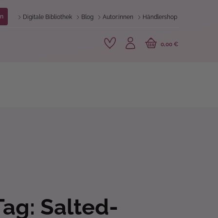
n
Digitale Bibliothek
Blog
Autor:innen
Händlershop
0,00 €
ag: Salted-