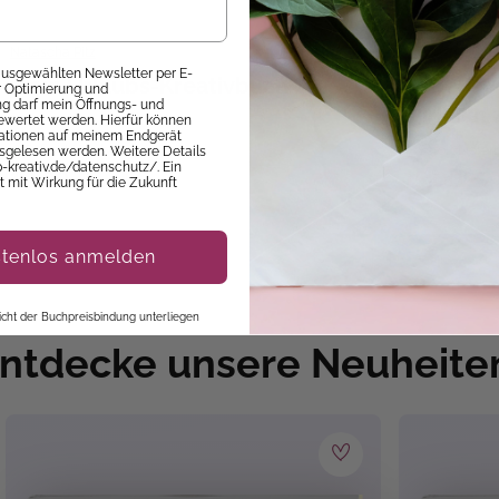
Natascha Pitz
 ausgewählten Newsletter per E-
Mein Urlaubs-Kreativbuch
Lebensw
ur Optimierung und
 darf mein Öffnungs- und
wirklich 
ewertet werden. Hierfür können
mationen auf meinem Endgerät
Sofort Lieferbar
Sofort Liefer
sgelesen werden. Weitere Details
p-kreativ.de/datenschutz/. Ein
10,99 €
15,00 €
it mit Wirkung für die Zukunft
stenlos anmelden
 nicht der Buchpreisbindung unterliegen
ntdecke unsere Neuheite