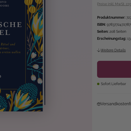
Preise inkl. MwSt. zz
Produktnummer:
72
ISBN:
9783772472787
Seiten:
208 Seiten
Erscheinungstag:
13
Weitere Details
Sofort Lieferbar
Versandkostenfr