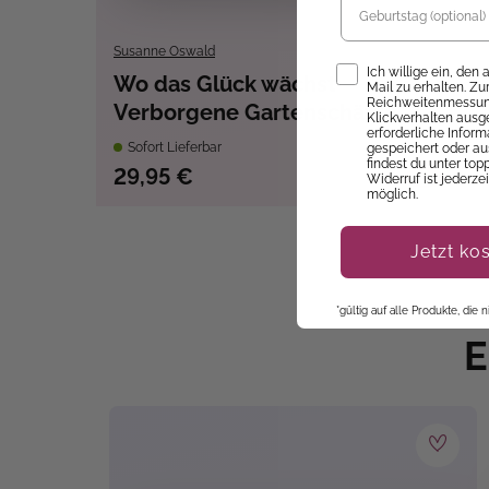
Susanne Oswald
Opt-In
Ich willige ein, den
Wo das Glück wächst –
Mail zu erhalten. Z
Reichweitenmessung
Verborgene Gartenschätze
Klickverhalten ausg
erforderliche Infor
Sofort Lieferbar
gespeichert oder au
findest du unter top
29,95 €
Widerruf ist jederze
möglich.
Jetzt ko
*gültig auf alle Produkte, die
E