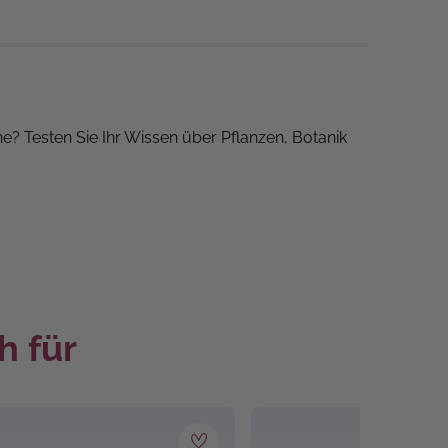
e? Testen Sie Ihr Wissen über Pflanzen, Botanik
riffe und Co. auf die Probe. Vom Auswahlquiz
kdoten oder botanisches Hintergrundwissen.
schaft gerade erst entdeckt haben oder sich
h für