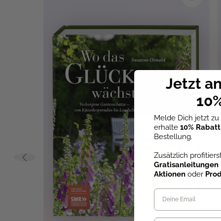
Themen:
Garten 
Jetzt a
10%
Melde Dich jetzt z
erhalte
10% Rabatt
Bestellung.
Zusätzlich profitier
Gratisanleitungen
Aktionen
oder
Pro