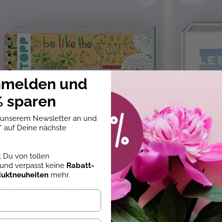
& Balkon
, Rätseln
nmelden und
 sparen
u unserem Newsletter an und
* auf Deine nächste
st Du von tollen
und verpasst keine
Rabatt-
duktneuheiten
mehr.