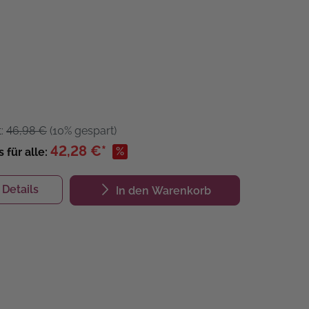
t:
46,98 €
(10% gespart)
42,28 €*
%
s für alle:
Details
In den Warenkorb