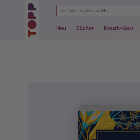
springen
Zur Hauptnavigation springen
Neu
Bücher
Kreativ-Sets
Bildergalerie überspringen