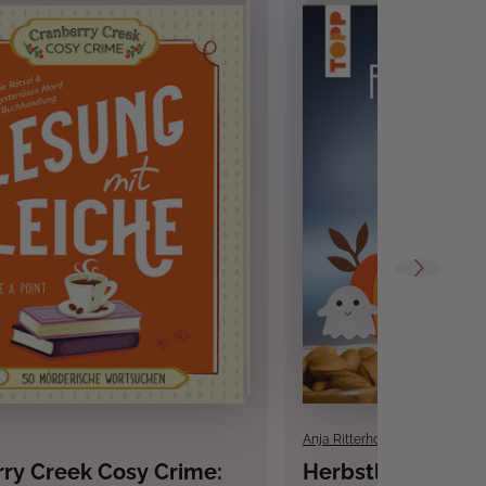
Anja Ritterhoff
ry Creek Cosy Crime:
Herbstliche Fenst