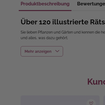
Produktbeschreibung
Bewertung
Über 120 illustrierte Rät
Sie lieben Pflanzen und Gärten und kennen die he
und alles, was dazu gehört.
Die über
400 liebevoll illustrierten Fragen
stell
über Anagramme und Lückentexte bis zu Multiple 
Dieses Buch lädt dazu ein, auf unterhaltsame We
bereits bestens auskennen – hier gibt es Rätsel für
Kund
Einbandart:
Flexcove
Erscheinungs-Monat:
August 
Techniken:
Rätseln