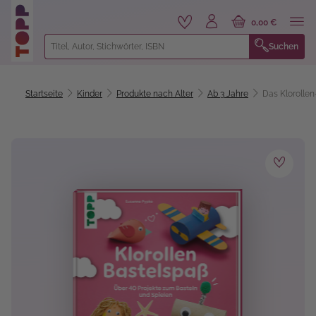
alt springen
0,00 €
Suchen
Startseite
Kinder
Produkte nach Alter
Ab 3 Jahre
Das Klorolle
Bildergalerie überspringen