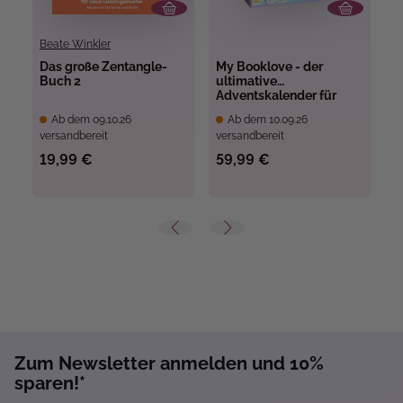
Beate Winkler
Lo
Das große Zentangle-
My Booklove - der
Buch 2
ultimative
D
Adventskalender für
A
Bücherfans
K
Ab dem 09.10.26
Ab dem 10.09.26
P
versandbereit
versandbereit
A
V
19,99 €
59,99 €
1
D
Zum Newsletter anmelden und 10%
sparen!*