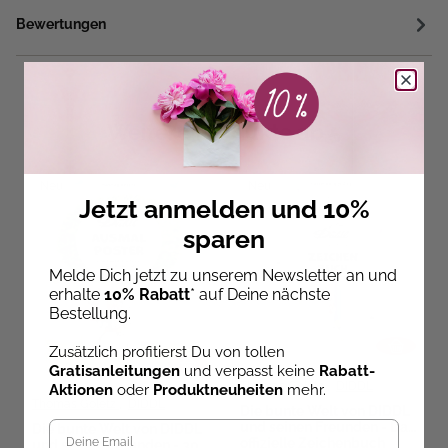
Bewertungen
Weitere Produkte ab 5
Neu
Neu
Jetzt anmelden und 10%
sparen
Melde Dich jetzt zu unserem Newsletter an und
erhalte
10% Rabatt
* auf Deine nächste
Bestellung.
Zusätzlich profitierst Du von tollen
Gratisanleitungen
und verpasst keine
Rabatt-
Thomas Goletz
,
DIDDL
Aktionen
oder
Produktneuheiten
mehr.
Thomas Goletz
,
DIDDL
Die bunte Welt von DIDDL
und seinen Freunden - Das
Die bunte Welt von DIDDL
offizielle Zeichenbuch
und seinen Freunden - 30