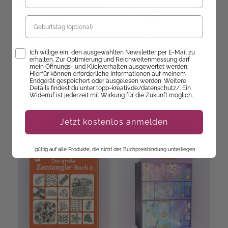
Ausmalposter
Ab dem 27.08.26
Geburtstag
Sofort Lieferbar
versandbereit
13,99 €
12,99 €
Opt-In
Ich willige ein, den ausgewählten Newsletter per E-Mail zu
erhalten. Zur Optimierung und Reichweitenmessung darf
mein Öffnungs- und Klickverhalten ausgewertet werden.
Hierfür können erforderliche Informationen auf meinem
Endgerät gespeichert oder ausgelesen werden. Weitere
Details findest du unter topp-kreativ.de/datenschutz/. Ein
Widerruf ist jederzeit mit Wirkung für die Zukunft möglich.
Entdecke unsere Neuheiten!
Jetzt kostenlos anmelden
*gültig auf alle Produkte, die nicht der Buchpreisbindung unterliegen