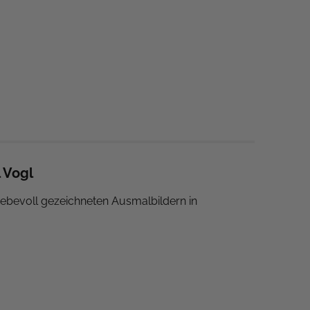
 Vogl
 liebevoll gezeichneten Ausmalbildern in
und wunderschönen Blüten verstecken. Christl
chnungen von einer kleinen Geschichte in Reim-
s problemlos aufgeschlagen. Im Grundlagenteil