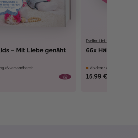
Eveline Hetty-Burkart
,
Nele 
ids – Mit Liebe genäht
66x Häkelmuster 
09.26 versandbereit
Ab dem 12.11.26 versandbere
€
15,99 €