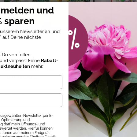
nmelden und
 sparen
u unserem Newsletter an und
* auf Deine nächste
st Du von tollen
und verpasst keine
Rabatt-
Christl Vogl
duktneuheiten
mehr.
Kew Gardens - das große
Christl V
Ausmalbuch
verwuns
Sofort Lieferbar
Sofort Liefer
22,00 €
12,00 €
 ausgewählten Newsletter per E-
ur Optimierung und
 darf mein Öffnungs- und
ewertet werden. Hierfür können
mationen auf meinem Endgerät
sgelesen werden. Weitere Details