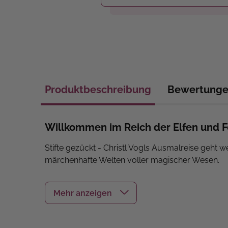
Produktbeschreibung
Bewertung
Willkommen im Reich der Elfen und 
Stifte gezückt - Christl Vogls Ausmalreise geht we
märchenhafte Welten voller magischer Wesen.
Im zweiten Band der Reihe besuchen wir das Rei
Vogls charmante Illustrationen sind detailreich 
Form, die den Ausmalmotiven auf den linken Seite
Das Buch ist auf festes Papier gedruckt und dur