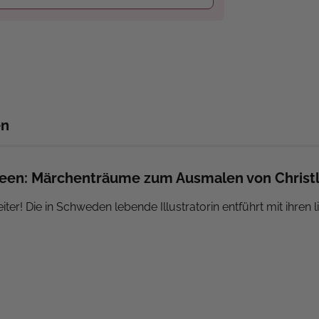
en
Feen: Märchenträume zum Ausmalen von Christl
iter! Die in Schweden lebende Illustratorin entführt mit ihren
ch der Elfen und Feen, die sich zwischen hohen Grashalmen 
und wecken Erinnerungen an früher. Begleitet werden ihre Zei
n gegenübergestellt ist.
ch den offenen, mit Gewebefälzel veredelten Rücken bleibt e