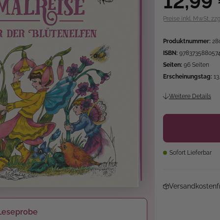
12,99
Preise inkl. MwSt. zz
Produktnummer:
28
ISBN:
978373588057
Seiten:
96 Seiten
Erscheinungstag:
13
Weitere Details
Sofort Lieferbar
Versandkostenfr
Leseprobe