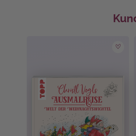
lassen die kleinen Elfen es sich nicht nehmen, 
Gepäck.
Kund
Anlass:
Geburtstag
, Gratulation
Ruhestand
Einbandart:
Softcover
, Softcover 4
Erfolgsreihen:
Christl Vogls Ausmalre
Erscheinungs-
März 2023
Monat:
Material:
Buntstifte
, Filzstifte
Techniken:
Ausmalen
Themen:
Familie
, Landschaften, 