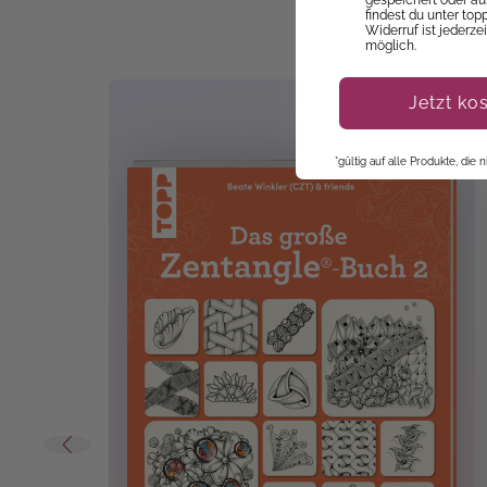
E
findest du unter top
Widerruf ist jederze
möglich.
Jetzt ko
*gültig auf alle Produkte, die