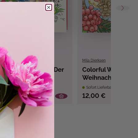
Mila Dierksen
ogls Ausmalreise - Der
Colorful World -
chene Wald
Weihnachtszauber
bar
Sofort Lieferbar
12,00 €