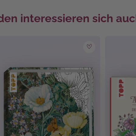
eine kurze Einführung in die Welt des Ausmalens zu geben und
en interessieren sich auc
, Gute Besserung
, Mutter- & Vatertag
, Ostern
,
/4
ise (Ausmalbücher)
Natur
, Menschen & Gesichter