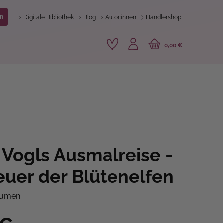
n
Digitale Bibliothek
Blog
Autor:innen
Händlershop
0,00 €
l Vogls Ausmalreise -
uer der Blütenelfen
äumen