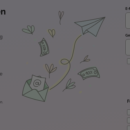
en
E-
Ge
ng
E
te
F
n.