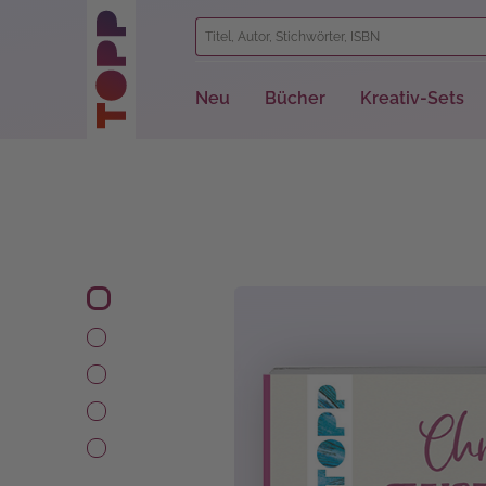
springen
Zur Hauptnavigation springen
Neu
Bücher
Kreativ-Sets
Bildergalerie überspringen