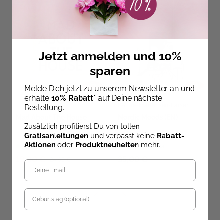
SALE
Jetzt anmelden und 10%
sparen
Melde Dich jetzt zu unserem Newsletter an und
erhalte
10% Rabatt
* auf Deine nächste
Katrine Martensen-Larsen
Bestellung.
Mad About The House
Nordic Moods (EN)
Zusätzlich profitierst Du von tollen
Gratisanleitungen
und verpasst keine
Rabatt-
Aktionen
oder
Produktneuheiten
mehr.
Sofort Lieferbar
Sofort Lieferbar
19,00 €
35,00 €
24,95 €
Geburtstag