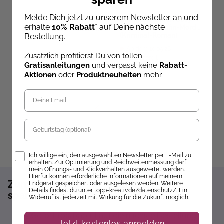
Sandra Tews
,
Kathi Hund
Melde Dich jetzt zu unserem Newsletter an und
Cranberry Creek Cosy
C
erhalte
10% Rabatt
* auf Deine nächste
Crime: Der Muffin-Mord
C
Colorful World - Goldene
(Kriminal-Roman)
L
Bestellung.
Herbsttage
Ab dem 10.09.26
Zusätzlich profitierst Du von tollen
Sofort lieferbar
versandbereit
ve
Gratisanleitungen
und verpasst keine
Rabatt-
13,99 €
12,99 €
1
Aktionen
oder
Produktneuheiten
mehr.
Geburtstag
Opt-In
Ich willige ein, den ausgewählten Newsletter per E-Mail zu
erhalten. Zur Optimierung und Reichweitenmessung darf
mein Öffnungs- und Klickverhalten ausgewertet werden.
Hierfür können erforderliche Informationen auf meinem
Zum Newsletter anmelden und 10%
Endgerät gespeichert oder ausgelesen werden. Weitere
Details findest du unter topp-kreativ.de/datenschutz/. Ein
sparen!*
Widerruf ist jederzeit mit Wirkung für die Zukunft möglich.
Sofort 10% Rabatt auf die nächste Bestellung
Jetzt kostenlos anmelden