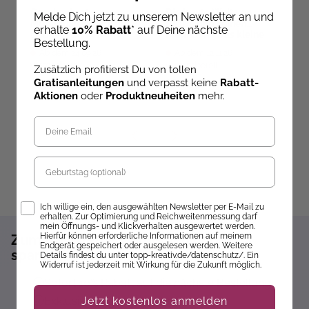
Geschenkset
Die bunte Welt von
S
Melde Dich jetzt zu unserem Newsletter an und
Multimuster-Tuch mit
DIDDL und seinen
P
erhalte
10% Rabatt
* auf Deine nächste
Bobbel stricken (Knit-
Freunden - Das kleine
K
Bestellung.
Along 2026)
Aquarell-Set
M
Ab dem 24.09.26
Ab dem 12.11.26
A
versandbereit
versandbereit
ve
A
Zusätzlich profitierst Du von tollen
(
Gratisanleitungen
und verpasst keine
Rabatt-
39,95 €
12,99 €
1
Aktionen
oder
Produktneuheiten
mehr.
Geburtstag
Opt-In
Ich willige ein, den ausgewählten Newsletter per E-Mail zu
erhalten. Zur Optimierung und Reichweitenmessung darf
mein Öffnungs- und Klickverhalten ausgewertet werden.
Hierfür können erforderliche Informationen auf meinem
Zum Newsletter anmelden und 10%
Endgerät gespeichert oder ausgelesen werden. Weitere
sparen!*
Details findest du unter topp-kreativ.de/datenschutz/. Ein
Widerruf ist jederzeit mit Wirkung für die Zukunft möglich.
Sofort 10% Rabatt auf die nächste Bestellung
Jetzt kostenlos anmelden
Exklusive Angebote erhalten