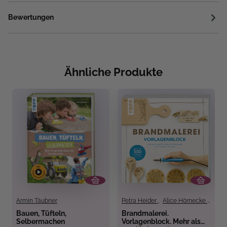
Bewertungen
Ähnliche Produkte
Armin Täubner
Petra Heider
,
Alice Hörnecke
,
Frau
Bauen, Tüfteln,
Brandmalerei.
Selbermachen
Vorlagenblock. Mehr als