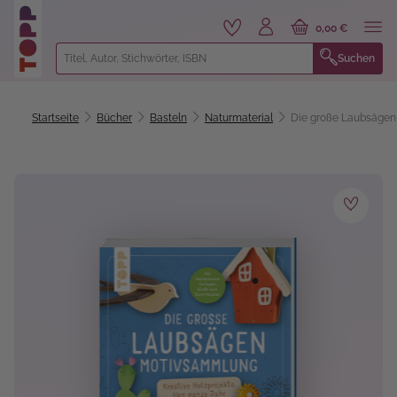
alt springen
0,00 €
Suchen
Startseite
Bücher
Basteln
Naturmaterial
Die große Laubsäge
Bildergalerie überspringen