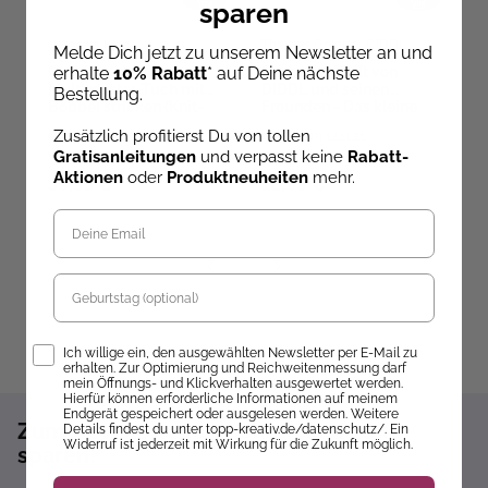
sparen
Veronika Hug
Thomas Goletz
,
DIDDL
7 
Melde Dich jetzt zu unserem Newsletter an und
Geschenkset
Die bunte Welt von
K
erhalte
10% Rabatt
* auf Deine nächste
Multimuster-Tuch mit
DIDDL und seinen
d
Bestellung.
Bobbel stricken (Knit-
Freunden - Das kleine
m
Along 2026)
Aquarell-Set
C
Zusätzlich profitierst Du von tollen
Ab dem 24.09.26
Ab dem 12.11.26
Gratisanleitungen
und verpasst keine
Rabatt-
versandbereit
versandbereit
ve
Aktionen
oder
Produktneuheiten
mehr.
39,95 €
12,99 €
2
Geburtstag
Opt-In
Ich willige ein, den ausgewählten Newsletter per E-Mail zu
erhalten. Zur Optimierung und Reichweitenmessung darf
mein Öffnungs- und Klickverhalten ausgewertet werden.
Hierfür können erforderliche Informationen auf meinem
Endgerät gespeichert oder ausgelesen werden. Weitere
Zum Newsletter anmelden und 10%
Details findest du unter topp-kreativ.de/datenschutz/. Ein
Widerruf ist jederzeit mit Wirkung für die Zukunft möglich.
sparen!*