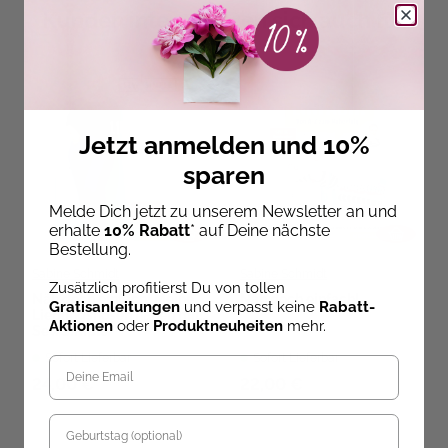
Kunden interessieren sich auch für
Jetzt anmelden und 10%
sparen
Melde Dich jetzt zu unserem Newsletter an und
erhalte
10% Rabatt
* auf Deine nächste
Bestellung.
Sabine Schmidt
Sabine Schmidt
Zusätzlich profitierst Du von tollen
Näh doch einfach! Meine
Näh doch einfach!
Gratisanleitungen
und verpasst keine
Rabatt-
Lieblingshosen nähen mit
Aktionen
oder
Produktneuheiten
mehr.
SewSimple
Sofort Lieferbar
Sofort Lieferbar
24,00 €
22,00 €
Geburtstag