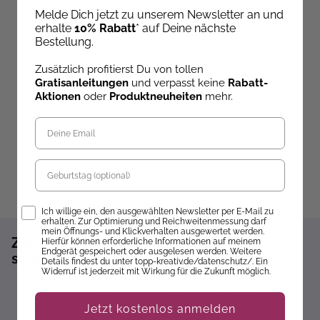
Doerthe Eisterlehner
Das große Zentangle-
M
Melde Dich jetzt zu unserem Newsletter an und
Buch 2
u
Lovely Lanyards häkeln
erhalte
10% Rabatt
* auf Deine nächste
A
Bestellung.
B
Ab dem 09.10.26
Sofort Lieferbar
versandbereit
ve
Zusätzlich profitierst Du von tollen
16,99 €
19,99 €
5
Gratisanleitungen
und verpasst keine
Rabatt-
Aktionen
oder
Produktneuheiten
mehr.
Geburtstag
Opt-In
Ich willige ein, den ausgewählten Newsletter per E-Mail zu
erhalten. Zur Optimierung und Reichweitenmessung darf
mein Öffnungs- und Klickverhalten ausgewertet werden.
Zum Newsletter anmelden und 10%
Hierfür können erforderliche Informationen auf meinem
Endgerät gespeichert oder ausgelesen werden. Weitere
sparen!*
Details findest du unter topp-kreativ.de/datenschutz/. Ein
Widerruf ist jederzeit mit Wirkung für die Zukunft möglich.
Sofort 10% Rabatt auf die nächste Bestellung
Exklusive Angebote erhalten
Jetzt kostenlos anmelden