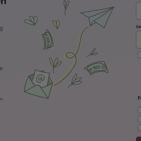
en
Ge
ng
E
te
F
n.