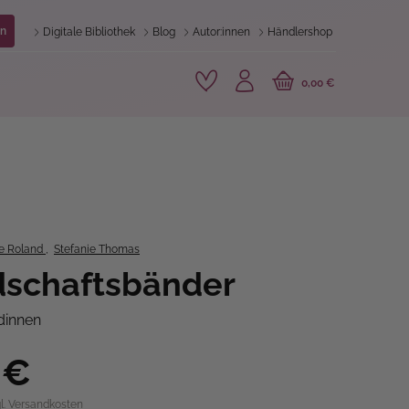
n
Digitale Bibliothek
Blog
Autor:innen
Händlershop
0,00 €
e Roland
,
Stefanie Thomas
dschaftsbänder
dinnen
 €
gl. Versandkosten