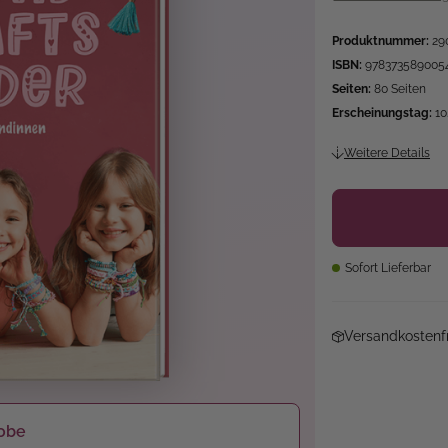
Produktnummer:
29
ISBN:
978373589005
Seiten:
80 Seiten
Erscheinungstag:
10
Weitere Details
Sofort Lieferbar
Versandkostenfr
obe