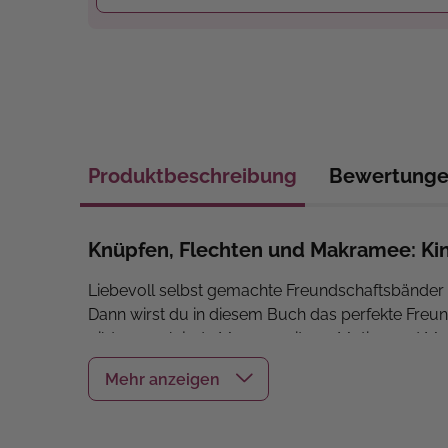
Produktbeschreibung
Bewertung
Knüpfen, Flechten und Makramee: Kin
Liebevoll selbst gemachte Freundschaftsbänder 
Dann wirst du in diesem Buch das perfekte Freu
gibt es noch jede Menge weiterer Motive und M
Armbänder werden mit ganz unterschiedlichen Tec
das allen zeigt: Wir sind die besten Freundinnen!
Altersempfehlung: für Kinder ab 7 Jahren