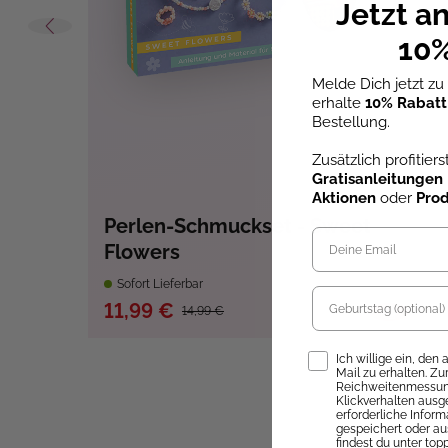
Jetzt a
10%
Melde Dich jetzt z
erhalte
10% Rabatt
Bestellung.
Zusätzlich profitier
Gratisanleitungen
Aktionen
oder
Pro
Perlen-Schmuckset - Sweet
Flowers
Sofort Lieferbar
11,99 €
14,99 €
Opt-In
Ich willige ein, den
Mail zu erhalten. Z
Reichweitenmessung
Klickverhalten ausg
erforderliche Infor
gespeichert oder au
findest du unter top