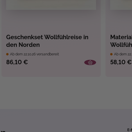
Geschenkset Wollfühlreise in
Material
den Norden
Wollfüh
Ab dem 22.10.26 versandbereit
Ab dem 22.
86,10 €
58,10 €
E-