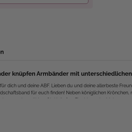
en
der knüpfen Armbänder mit unterschiedlichen 
für dich und deine ABF. Lieben du und deine allerbeste Freu
ndschaftsband für euch finden! Neben königlichen Krönchen,
uster zum Auswählen. Ob Knüpfen, Flechten oder Makramee, 
hniken und Materialien gearbeitet. Da ist bestimmt ein neue