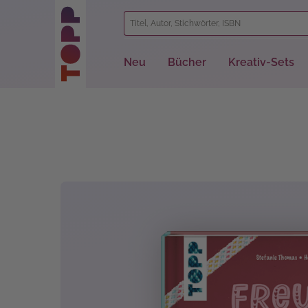
springen
Zur Hauptnavigation springen
Neu
Bücher
Kreativ-Sets
Bildergalerie überspringen