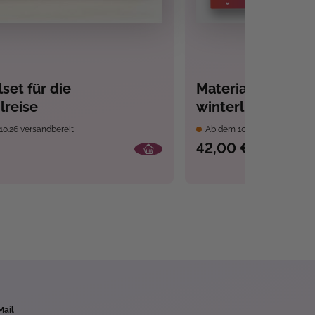
set für die
Materialset für e
lreise
winterlichen Ping
10.26 versandbereit
Ab dem 10.09.26 versandber
42,00 €
Mail