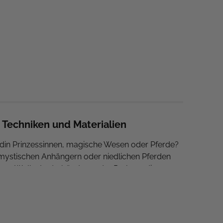
Techniken und Materialien
ndin Prinzessinnen, magische Wesen oder Pferde?
 mystischen Anhängern oder niedlichen Pferden
aus Wolle, Lederbändern oder Perlen – die
s Lieblingsband für dich und deine ABF dabei,