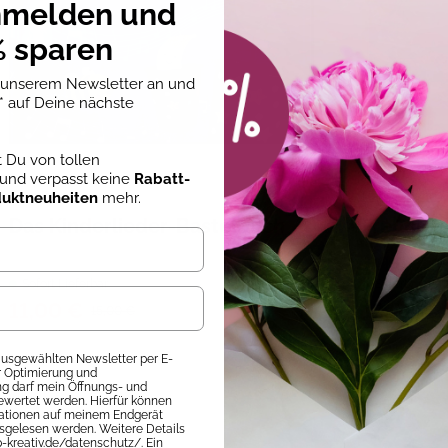
nmelden und
 sparen
u unserem Newsletter an und
* auf Deine nächste
st Du von tollen
und verpasst keine
Rabatt-
duktneuheiten
mehr.
Katja Enseling
Heike Roland
,
Das Kinderlieder-Bastelbuch
Freundsc
Sofort Lieferbar
Sofort Liefer
11,00 €
12,00 €
15,00 €
 ausgewählten Newsletter per E-
ur Optimierung und
 darf mein Öffnungs- und
ewertet werden. Hierfür können
mationen auf meinem Endgerät
sgelesen werden. Weitere Details
p-kreativ.de/datenschutz/. Ein