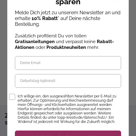
sparen
Hans Pieper
Ev
Melde Dich jetzt zu unserem Newsletter an und
Mimi Hecher
Puzzle-Rätsel-
6
erhalte
10% Rabatt
* auf Deine nächste
Adventskalender: Das
K
Diamond Painting
Bestellung.
verwunschene Schloss –
Adventskalender
24 Puzzles mit
Lebkuchenhaus. Mit
Ab dem 10.09.26
insgesamt 960 Teilen
Zusätzlich profitierst Du von tollen
Material und Werkzeug
versandbereit
Sofort lieferbar
ve
Gratisanleitungen
und verpasst keine
Rabatt-
34,99 €
31,99 €
1
Aktionen
oder
Produktneuheiten
mehr.
Geburtstag
Opt-In
Ich willige ein, den ausgewählten Newsletter per E-Mail zu
erhalten. Zur Optimierung und Reichweitenmessung darf
mein Öffnungs- und Klickverhalten ausgewertet werden.
Hierfür können erforderliche Informationen auf meinem
Endgerät gespeichert oder ausgelesen werden. Weitere
Zum Newsletter anmelden und 10%
Details findest du unter topp-kreativ.de/datenschutz/. Ein
sparen!*
Widerruf ist jederzeit mit Wirkung für die Zukunft möglich.
Sofort 10% Rabatt auf die nächste Bestellung