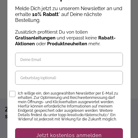
Sandra Tews
,
Kathi Hund
Cranberry Creek Cosy
C
Melde Dich jetzt zu unserem Newsletter an und
Crime: Der Muffin-Mord
C
Colorful World - Goldene
erhalte
10% Rabatt
* auf Deine nächste
(Kriminal-Roman)
L
Herbsttage
Bestellung.
Ab dem 10.09.26
Sofort lieferbar
versandbereit
ve
Zusätzlich profitierst Du von tollen
Gratisanleitungen
und verpasst keine
Rabatt-
13,99 €
12,99 €
1
Aktionen
oder
Produktneuheiten
mehr.
Geburtstag
Opt-In
Ich willige ein, den ausgewählten Newsletter per E-Mail zu
erhalten. Zur Optimierung und Reichweitenmessung darf
mein Öffnungs- und Klickverhalten ausgewertet werden.
Hierfür können erforderliche Informationen auf meinem
Zum Newsletter anmelden und 10%
Endgerät gespeichert oder ausgelesen werden. Weitere
sparen!*
Details findest du unter topp-kreativ.de/datenschutz/. Ein
Widerruf ist jederzeit mit Wirkung für die Zukunft möglich.
Sofort 10% Rabatt auf die nächste Bestellung
Jetzt kostenlos anmelden
Exklusive Angebote erhalten