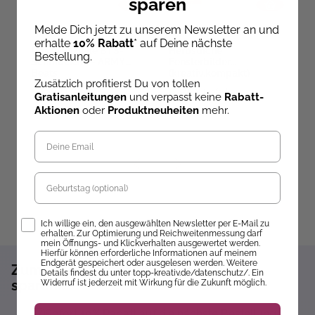
sparen
Melde Dich jetzt zu unserem Newsletter an und
Anja Ritterhoff
Do
erhalte
10% Rabatt
* auf Deine nächste
Das inoffizielle BTS-
Herbstliche
L
Bestellung.
Schmuckset - ARMY
Fensterbilder
Beats
(kreativ.kompakt)
Zusätzlich profitierst Du von tollen
Sofort Lieferbar
Sofort Lieferbar
Gratisanleitungen
und verpasst keine
Rabatt-
18,99 €
12,99 €
1
Aktionen
oder
Produktneuheiten
mehr.
Geburtstag
Opt-In
Ich willige ein, den ausgewählten Newsletter per E-Mail zu
erhalten. Zur Optimierung und Reichweitenmessung darf
mein Öffnungs- und Klickverhalten ausgewertet werden.
Hierfür können erforderliche Informationen auf meinem
Endgerät gespeichert oder ausgelesen werden. Weitere
Zum Newsletter anmelden und 10%
Details findest du unter topp-kreativ.de/datenschutz/. Ein
sparen!*
Widerruf ist jederzeit mit Wirkung für die Zukunft möglich.
Sofort 10% Rabatt auf die nächste Bestellung