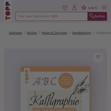
alt springen
0,00 €
Suchen
Startseite
Bücher
Malen & Zeichnen
Handlettering
Kalligraphi
Bildergalerie überspringen