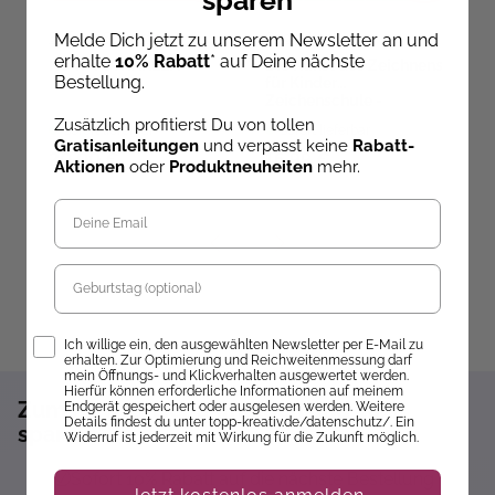
Melde Dich jetzt zu unserem Newsletter an und
Stefanie Schmidts
Gecko Keck
B
erhalte
10% Rabatt
* auf Deine nächste
g
HOW TO: HÄKELN
Die Kunst des Zeichnens
Bestellung.
für Kinder
Zeichenschule -
Menschen
Zusätzlich profitierst Du von tollen
Sofort lieferbar
Sofort lieferbar
ve
Gratisanleitungen
und verpasst keine
Rabatt-
20,00 €
16,99 €
2
Aktionen
oder
Produktneuheiten
mehr.
Geburtstag
Opt-In
Ich willige ein, den ausgewählten Newsletter per E-Mail zu
erhalten. Zur Optimierung und Reichweitenmessung darf
mein Öffnungs- und Klickverhalten ausgewertet werden.
Hierfür können erforderliche Informationen auf meinem
Zum Newsletter anmelden und 10%
Endgerät gespeichert oder ausgelesen werden. Weitere
Details findest du unter topp-kreativ.de/datenschutz/. Ein
sparen!*
Widerruf ist jederzeit mit Wirkung für die Zukunft möglich.
Sofort 10% Rabatt auf die nächste Bestellung