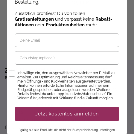
Bestellung.
13,99 €
12,99 €
1
Zusätzlich profitierst Du von tollen
Gratisanleitungen
und verpasst keine
Rabatt-
Aktionen
oder
Produktneuheiten
mehr.
Geburtstag
Zum Newsletter anmelden und 10%
Opt-In
Ich willige ein, den ausgewählten Newsletter per E-Mail zu
sparen!*
erhalten. Zur Optimierung und Reichweitenmessung darf
mein Öffnungs- und Klickverhalten ausgewertet werden.
Hierfür können erforderliche Informationen auf meinem
Sofort 10% Rabatt auf die nächste Bestellung
Endgerät gespeichert oder ausgelesen werden. Weitere
Details findest du unter topp-kreativ.de/datenschutz/. Ein
Exklusive Angebote erhalten
Widerruf ist jederzeit mit Wirkung für die Zukunft möglich.
Gratisanleitungen per Newsletter erhalten
Keine Rabatt-Aktion mehr verpassen
Jetzt kostenlos anmelden
Über Neuheiten informiert werden
Dir wird hier nichts angezeigt? Dann akzeptiere bitte
*gültig auf alle Produkte, die nicht der Buchpreisbindung unterliegen