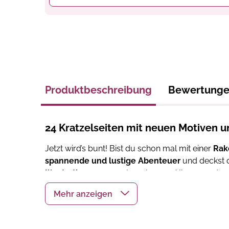
Produktbeschreibung
Bewertung
24 Kratzelseiten mit neuen Motiven u
Jetzt wird’s bunt! Bist du schon mal mit einer
Rak
spannende und lustige Abenteuer
und deckst d
Illustrationen
verzaubern lassen. Alles, was du 
dein nächstes Abenteuer!
Einbandart:
Hardcover
, Hardcover 4/0