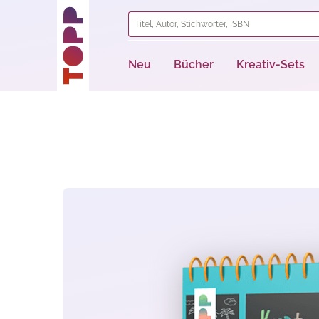
springen
Zur Hauptnavigation springen
Neu
Bücher
Kreativ-Sets
Bildergalerie überspringen