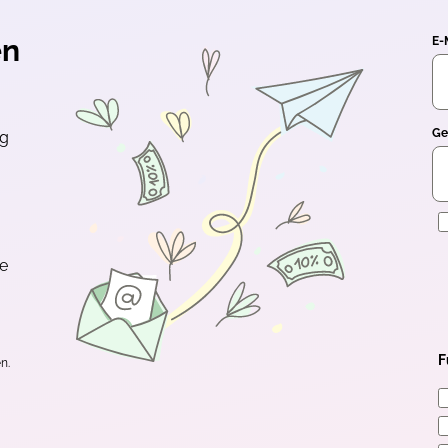
en
E-
Ge
ng
E
te
F
n.