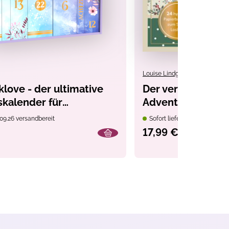
Louise Lindgrün
love - der ultimative
Der verbastelbar
kalender für
Adventskalender:
fans
Advent. Papierde
09.26 versandbereit
Sofort lieferbar
Ausschneiden, Ve
17,99 €
Dekorieren.