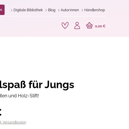
n
Digitale Bibliothek
Blog
Autor:innen
Händlershop
0,00 €
lspaß für Jungs
iten und Holz-Stift!
€
gl. Versandkosten