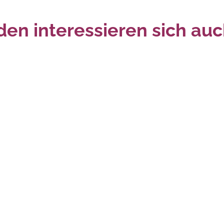
en interessieren sich auc
er 36 Monaten geeignet. Funktionsbedingte scharfe
gsgefahr.