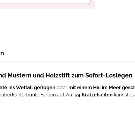
en
nd Mustern und Holzstift zum Sofort-Loslegen
ete ins Weltall geflogen
oder
mit einem Hai im Meer ge
abei kunterbunte Farben auf. Auf
24 Kratzelseiten
kannst du
dazu benötigst, findest du in diesem
handlichen Ringbuch mit