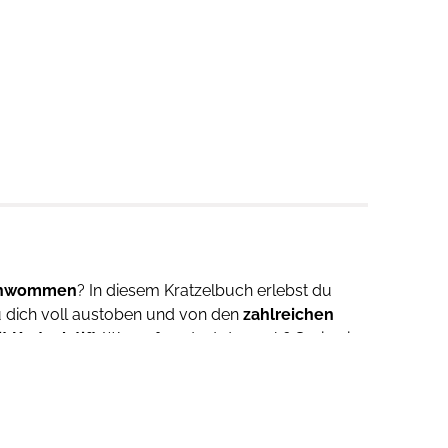
schwommen
? In diesem Kratzelbuch erlebst du
 dich voll austoben und von den
zahlreichen
 Kratzelstift
. Worauf wartest du noch? Spring in