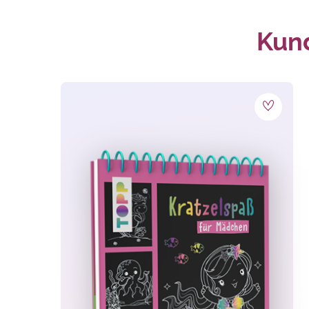
Erscheinungs-
August 2023
Monat:
Kund
Lesealter:
ab 5 Jahren
Material:
Kratzelseiten
, Papier
Techniken:
Kratzeln
, Zeichnen
Themen:
Kinder, Kinderzimmer
Warnhinweise:
Achtung! Nicht für Kinder unt
Kanten und Spitzen. Verletzun
CE-Zeichen