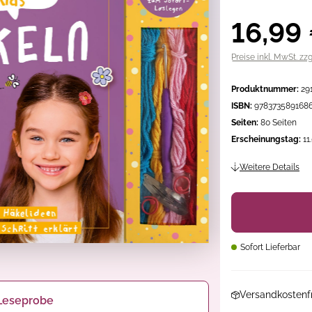
16,99
Preise inkl. MwSt. zz
Produktnummer:
29
ISBN:
978373589168
Seiten:
80 Seiten
Erscheinungstag:
11
Weitere Details
Sofort Lieferbar
Versandkostenfr
Leseprobe