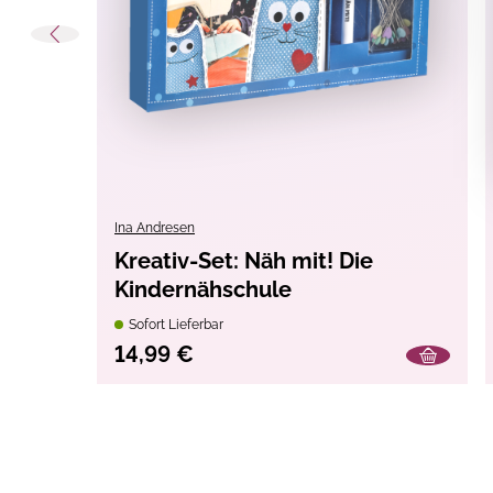
Material:
Garn
Techniken:
Häkeln
Themen:
Kinder, Kinderzimmer
Warnhinweise:
Achtung! Nicht für Kinder 
Strangulationsgefahr.
Ina Andresen
Achtung! Nicht für Kinder u
Kreativ-Set: Näh mit! Die
Erstickungsgefahr.
Kindernähschule
CE-Zeichen
Sofort Lieferbar
14,99 €