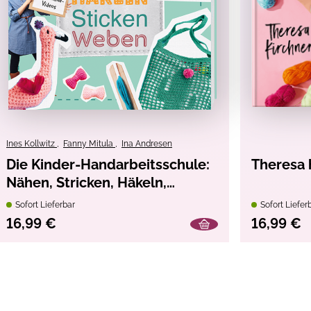
unter 36 Monaten geeignet. Lange Schnur.
Ines Kollwitz
,
Fanny Mitula
,
Ina Andresen
nter 36 Monaten geeignet. Verschluckbare Kleinteile.
Die Kinder-Handarbeitsschule:
Theresa 
Nähen, Stricken, Häkeln,
Sticken, Weben
Sofort Lieferbar
Sofort Liefer
16,99 €
16,99 €