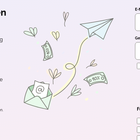
en
E-
Ge
ng
E
te
F
n.