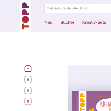
springen
Zur Hauptnavigation springen
Neu
Bücher
Kreativ-Sets
Bildergalerie überspringen