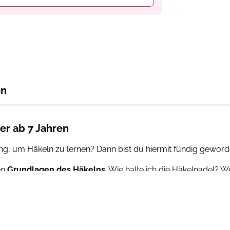
en
der ab 7 Jahren
ung, um Häkeln zu lernen? Dann bist du hiermit fündig geword
en
Grundlagen des Häkelns
: Wie halte ich die Häkelnadel? W
ührt das Buch nach und nach in die
verschiedenen Technik
aarspangen über Lesezeichen bis zu Tier-Amigurumis gibt e
erden und mit jedem Projekt werden sich deine Fähigkeiten ver
Material und Werkzeuge
, um erste eigene Projekte zu häkeln