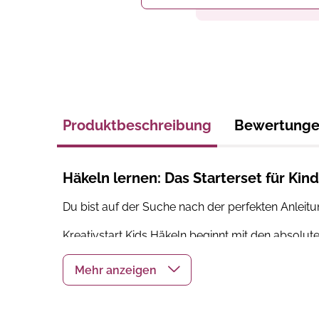
Produktbeschreibung
Bewertung
Häkeln lernen: Das Starterset für Kin
Du bist auf der Suche nach der perfekten Anleit
Kreativstart Kids Häkeln beginnt mit den absolut
Ring? Angefangen bei einfachen Maschenketten f
Häkelideen
sicher umsetzen kannst. Von Blumenh
listet die Techniken auf, die beim Häkeln geübt w
Zusammen mit dem Buch gibt es das passende