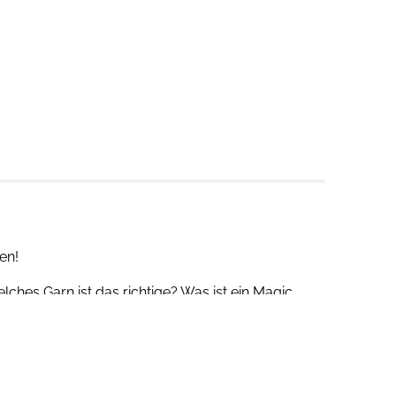
en!
elches Garn ist das richtige? Was ist ein Magic
en
ein, sodass du schließlich die
über 40
s viele Häkelideen zu entdecken. Jedes Projekt
bessern, bis du häkelst wie ein Profi!
.