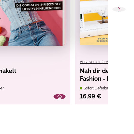
Anna von einfach nähen
häkelt
Näh dir deinen Sty
Fashion - Best of C
bar
Sofort Lieferbar
16,99 €