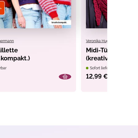
mmermann
Veronika Hug
illette
Midi-Tücher häke
v.kompakt.)
(kreativ.kompakt.
rbar
Sofort lieferbar
12,99 €