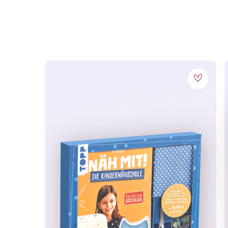
Das erwartet dich:
Kreativbuch mit über 40 Häkelideen
Häkelnadel
4 Farben Garn
Maschenmarkierer
Haarspangen
Einbandart:
Hardcover
, Hardcover 4/0
Erfolgsreihen:
Kreativstart Kids
Erscheinungs-
September 2024
Monat:
Lesealter:
ab 7 Jahren