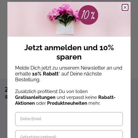
Ab dem 09.10.26
Ab dem 12.11.26
versandbereit
versandbereit
ve
19,99 €
14,99 €
2
Jetzt anmelden und 10%
sparen
Melde Dich jetzt zu unserem Newsletter an und
erhalte
10% Rabatt
* auf Deine nächste
Bestellung.
Zum Newsletter anmelden und 10%
Zusätzlich profitierst Du von tollen
sparen!*
Gratisanleitungen
und verpasst keine
Rabatt-
Aktionen
oder
Produktneuheiten
mehr.
Sofort 10% Rabatt auf die nächste Bestellung
Exklusive Angebote erhalten
Gratisanleitungen per Newsletter erhalten
Geburtstag
Keine Rabatt-Aktion mehr verpassen