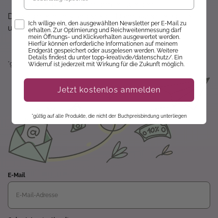
Über Neuheiten informiert werden
Dir wird hier nichts angezeigt? Dann akzeptiere bitte
Opt-In
Ich willige ein, den ausgewählten Newsletter per E-Mail zu
unsere Cookie-Richtlinien :)
erhalten. Zur Optimierung und Reichweitenmessung darf
mein Öffnungs- und Klickverhalten ausgewertet werden.
Hierfür können erforderliche Informationen auf meinem
Endgerät gespeichert oder ausgelesen werden. Weitere
Details findest du unter topp-kreativ.de/datenschutz/. Ein
*gültig auf alle Produkte, die nicht der Buchpreisbindung unterliegen.
Widerruf ist jederzeit mit Wirkung für die Zukunft möglich.
Jetzt kostenlos anmelden
*gültig auf alle Produkte, die nicht der Buchpreisbindung unterliegen
E-Mail