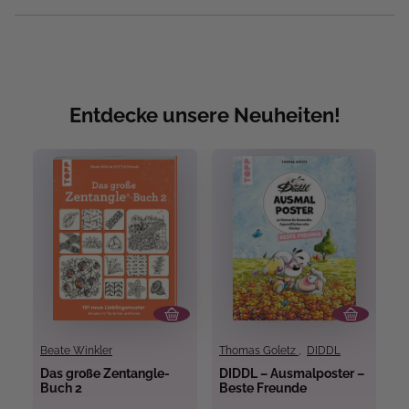
Entdecke unsere Neuheiten!
Beate Winkler
Thomas Goletz
,
DIDDL
Das große Zentangle-
DIDDL – Ausmalposter –
B
Buch 2
Beste Freunde
g