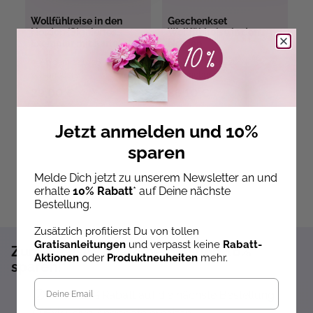
Wollfühlreise in den
Geschenkset
M
Norden (Signiertes
Wollfühlreise in den
W
Exemplar mit Karte)
Norden
Ab dem 22.10.26
Ab dem 22.10.26
versandbereit
versandbereit
ve
29,00 €
86,10 €
5
Jetzt anmelden und 10%
sparen
Melde Dich jetzt zu unserem Newsletter an und
erhalte
10% Rabatt
* auf Deine nächste
Bestellung.
Zusätzlich profitierst Du von tollen
Gratisanleitungen
und verpasst keine
Rabatt-
Zum Newsletter anmelden und 10%
Aktionen
oder
Produktneuheiten
mehr.
sparen!*
Sofort 10% Rabatt auf die nächste Bestellung