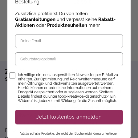
Bestellung.
39,95 €
12,99 €
1
Zusätzlich profitierst Du von tollen
Gratisanleitungen
und verpasst keine
Rabatt-
Aktionen
oder
Produktneuheiten
mehr.
Geburtstag
Zum Newsletter anmelden und 10%
Opt-In
Ich willige ein, den ausgewählten Newsletter per E-Mail zu
sparen!*
erhalten. Zur Optimierung und Reichweitenmessung darf
mein Öffnungs- und Klickverhalten ausgewertet werden.
Hierfür können erforderliche Informationen auf meinem
Sofort 10% Rabatt auf die nächste Bestellung
Endgerät gespeichert oder ausgelesen werden. Weitere
Details findest du unter topp-kreativ.de/datenschutz/. Ein
Exklusive Angebote erhalten
Widerruf ist jederzeit mit Wirkung für die Zukunft möglich.
Gratisanleitungen per Newsletter erhalten
Keine Rabatt-Aktion mehr verpassen
Jetzt kostenlos anmelden
Über Neuheiten informiert werden
Dir wird hier nichts angezeigt? Dann akzeptiere bitte
*gültig auf alle Produkte, die nicht der Buchpreisbindung unterliegen
unsere Cookie-Richtlinien :)