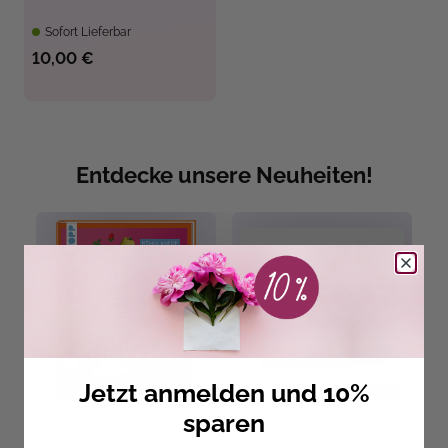
Sofort Lieferbar
10,00 €
Entdecke unsere Neuheiten!
Jetzt anmelden und 10%
sparen
Stefanie Schmidts
B