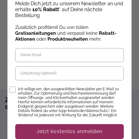
HOW TO: HÄKELN
Materialset Häkeln
Al
Melde Dich jetzt zu unserem Newsletter an und
lernen
(
erhalte
10% Rabatt
* auf Deine nächste
Bestellung.
Sofort lieferbar
Sofort lieferbar
Zusätzlich profitierst Du von tollen
20,00 €
29,81 €
1
Gratisanleitungen
und verpasst keine
Rabatt-
Aktionen
oder
Produktneuheiten
mehr.
Geburtstag
Opt-In
Ich willige ein, den ausgewählten Newsletter per E-Mail zu
erhalten. Zur Optimierung und Reichweitenmessung darf
mein Öffnungs- und Klickverhalten ausgewertet werden.
Zum Newsletter anmelden und 10%
Hierfür können erforderliche Informationen auf meinem
sparen!*
Endgerät gespeichert oder ausgelesen werden. Weitere
Details findest du unter topp-kreativ.de/datenschutz/. Ein
Widerruf ist jederzeit mit Wirkung für die Zukunft möglich.
Sofort 10% Rabatt auf die nächste Bestellung
Exklusive Angebote erhalten
Jetzt kostenlos anmelden
Gratisanleitungen per Newsletter erhalten