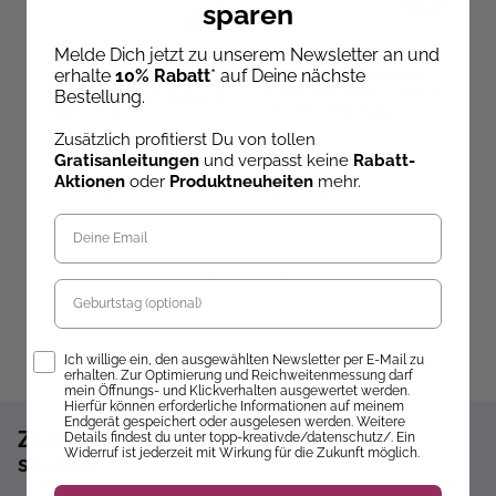
sparen
Melde Dich jetzt zu unserem Newsletter an und
Sandra Tews
,
Kathi Hund
erhalte
10% Rabatt
* auf Deine nächste
Cranberry Creek Cosy
C
Crime: Der Muffin-Mord
C
Colorful World - Goldene
Bestellung.
(Kriminal-Roman)
L
Herbsttage
Zusätzlich profitierst Du von tollen
Ab dem 10.09.26
Gratisanleitungen
und verpasst keine
Rabatt-
Sofort lieferbar
versandbereit
ve
Aktionen
oder
Produktneuheiten
mehr.
13,99 €
12,99 €
1
Geburtstag
Opt-In
Ich willige ein, den ausgewählten Newsletter per E-Mail zu
erhalten. Zur Optimierung und Reichweitenmessung darf
mein Öffnungs- und Klickverhalten ausgewertet werden.
Hierfür können erforderliche Informationen auf meinem
Endgerät gespeichert oder ausgelesen werden. Weitere
Zum Newsletter anmelden und 10%
Details findest du unter topp-kreativ.de/datenschutz/. Ein
Widerruf ist jederzeit mit Wirkung für die Zukunft möglich.
sparen!*