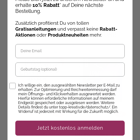
erhalte
10% Rabatt
* auf Deine nächste
Bestellung.
Zusätzlich profitierst Du von tollen
Gratisanleitungen
und verpasst keine
Rabatt-
Entdecke unsere Neuheiten!
Aktionen
oder
Produktneuheiten
mehr.
Geburtstag
Opt-In
Ich willige ein, den ausgewählten Newsletter per E-Mail zu
erhalten. Zur Optimierung und Reichweitenmessung darf
mein Öffnungs- und Klickverhalten ausgewertet werden.
Hierfür können erforderliche Informationen auf meinem
Endgerät gespeichert oder ausgelesen werden. Weitere
Details findest du unter topp-kreativ.de/datenschutz/. Ein
Widerruf ist jederzeit mit Wirkung für die Zukunft möglich.
Doerthe Eisterlehner
An
Jetzt kostenlos anmelden
Lovely Lanyards häkeln
Das inoffizielle BTS-
H
Schmuckset - ARMY
F