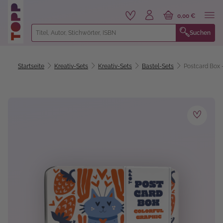
alt springen
0,00 €
Suchen
Startseite
Kreativ-Sets
Kreativ-Sets
Bastel-Sets
Postcard Box -
Bildergalerie überspringen