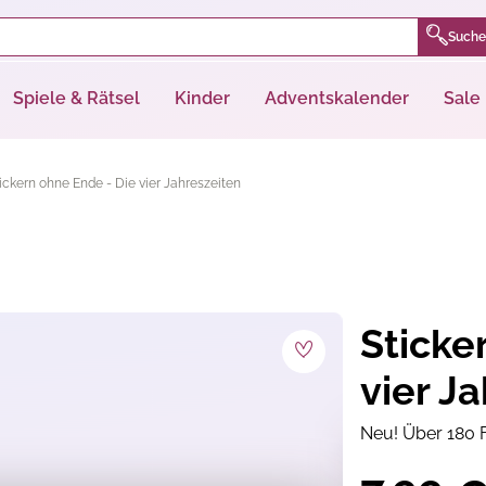
Suche
Spiele & Rätsel
Kinder
Adventskalender
Sale
ickern ohne Ende - Die vier Jahreszeiten
Sticke
vier J
Neu! Über 180 Fo