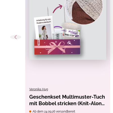
Material:
Sticker
Techniken:
Stickern
Themen:
Fensterbilder
, Kinder, Kind
Warnhinweise:
Achtung! Nicht für Kinder u
Erstickungsgefahr.
CE-Zeichen
Veronika Hug
Geschenkset Multimuster-Tuch
mit Bobbel stricken (Knit-Along
2026)
Ab dem 24.09.26 versandbereit