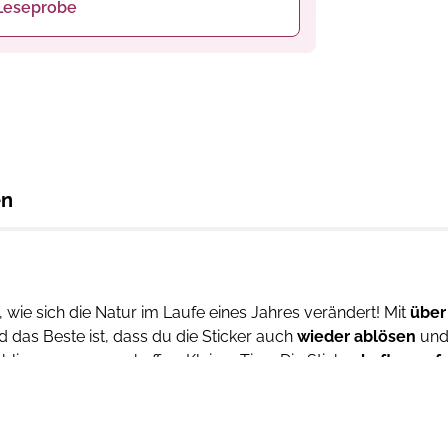
Leseprobe
en
wie sich die Natur im Laufe eines Jahres verändert! Mit
über
 das Beste ist, dass du die Sticker auch
wieder ablösen
und 
blingsszenen erschaffen. Kleiner Tipp: Die Sticker
haften auf 