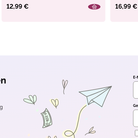
Advents
12,99 €
16,99 €
en
E-
Ge
ng
E