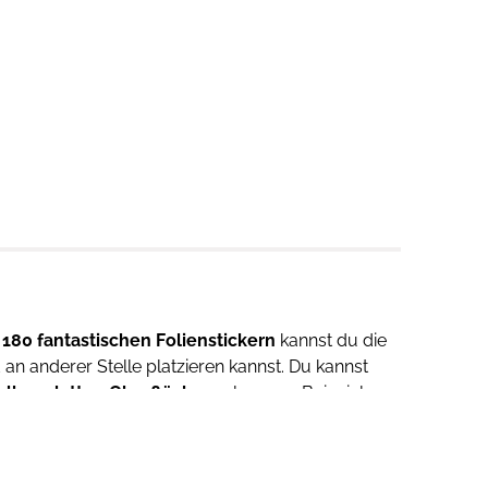
 180 fantastischen Folienstickern
kannst du die
an anderer Stelle platzieren kannst. Du kannst
allen glatten Oberflächen
, also zum Beispiel