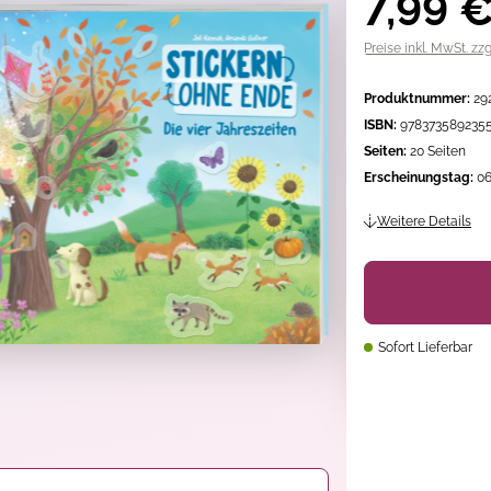
7,99 
Preise inkl. MwSt. zz
Produktnummer:
29
ISBN:
978373589235
Seiten:
20 Seiten
Erscheinungstag:
06
Weitere Details
Sofort Lieferbar