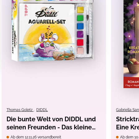
erzimmer
, Landschaften, Natur
nter 36 Monaten geeignet. Verschluckbare Kleinteile.
Thomas Goletz
,
DIDDL
Gabriella Sa
Die bunte Welt von DIDDL und
Strickt
seinen Freunden - Das kleine
Eine Kr
Aquarell-Set
Muster-
Ab dem 12.11.26 versandbereit
Ab dem 10.