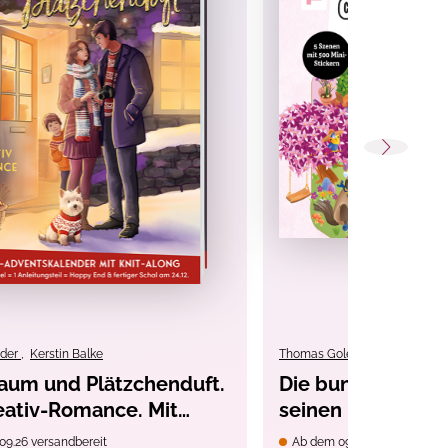
nder
,
Kerstin Balke
Thomas Goletz
,
DIDDL
raum und Plätzchenduft.
Die bunte Welt v
eativ-Romance. Mit
seinen Freunden -
Schal-Knit-Along.
09.26 versandbereit
Ab dem 09.10.26 versandber