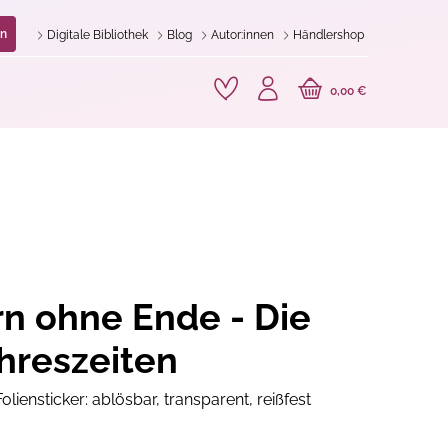
n
Digitale Bibliothek
Blog
Autor:innen
Händlershop
0,00 €
rn ohne Ende - Die
ahreszeiten
liensticker: ablösbar, transparent, reißfest