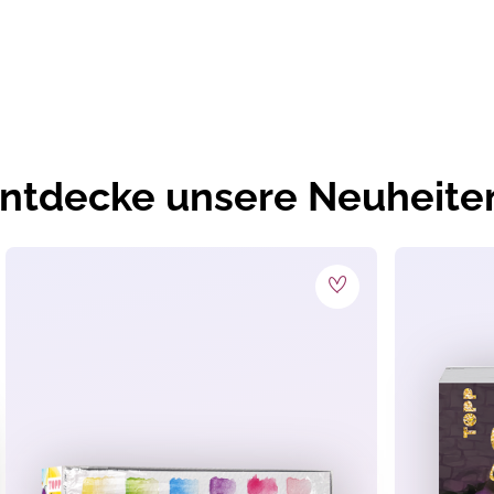
iten
ene ein
hände
ntdecke unsere Neuheite