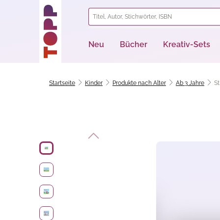
springen
Zur Hauptnavigation springen
Neu
Bücher
Kreativ-Sets
Startseite
Kinder
Produkte nach Alter
Ab 3 Jahre
St
Bildergalerie überspringen