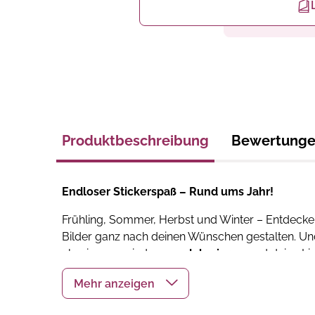
Produktbeschreibung
Bewertung
Endloser Stickerspaß – Rund ums Jahr!
Frühling, Sommer, Herbst und Winter – Entdecke, 
Bilder ganz nach deinen Wünschen gestalten. Und
also immer wieder
neu dekorieren
und deine Lie
auch auf Fenstern!
Das erwartet dich: