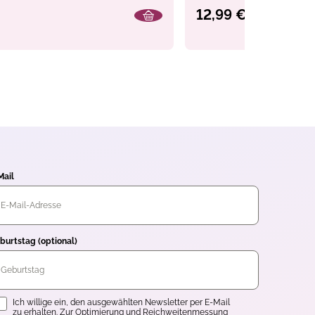
kalenderbuch (Band 2)
12,99 €
Mail
burtstag (optional)
inwilligung
Ich willige ein, den ausgewählten Newsletter per E-Mail
zu erhalten. Zur Optimierung und Reichweitenmessung