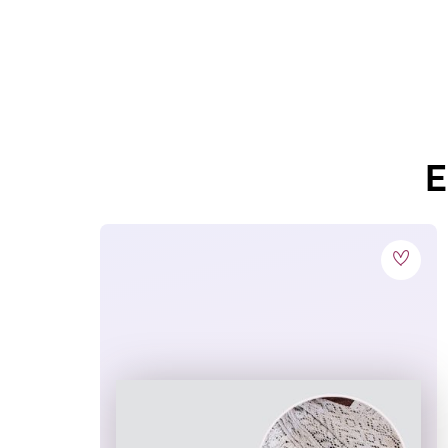
über 180 Sticker rund um die vier Jahresze
einfach ablösen und neu platzieren
transparente Sticker fügen sich in jede Sz
reißfest und damit ideal für kleine Kinder
Altersempfehlung: ab 3 Jahren
E
Anlass:
Kindergeburtstag
Einbandart:
Softcover
, Softcover 4/0
Erfolgsreihen:
Stickern ohne Ende
Erscheinungs-
August 2025
Monat:
Lesealter:
ab 3 Jahren