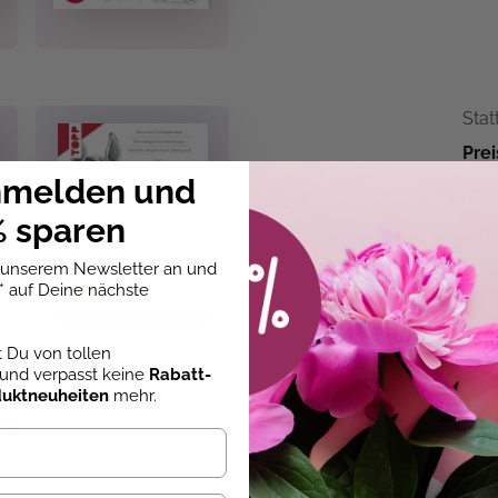
Stat
Prei
nmelden und
+
 sparen
u unserem Newsletter an und
* auf Deine nächste
st Du von tollen
und verpasst keine
Rabatt-
duktneuheiten
mehr.
en