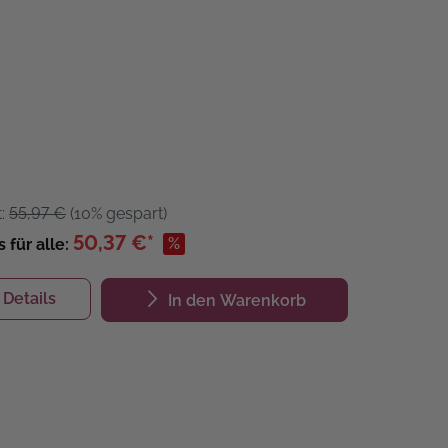
t:
55,97 €
(10% gespart)
50,37 €*
%
s für alle:
Details
In den Warenkorb