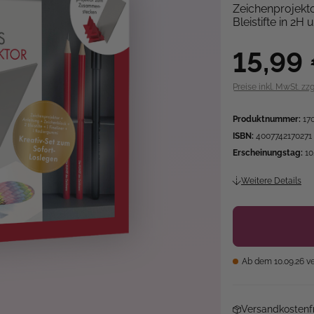
Zeichenprojektor
Bleistifte in 2H
15,99
Preise inkl. MwSt. zz
Produktnummer:
17
ISBN:
4007742170271
Erscheinungstag:
10
Weitere Details
Ab dem 10.09.26 v
Versandkostenfr