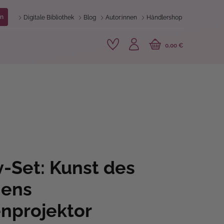
n
Digitale Bibliothek
Blog
Autor:innen
Händlershop
0,00 €
v-Set: Kunst des
nens
nprojektor