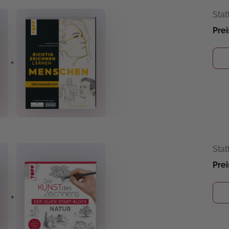
Stat
Prei
+
Stat
Prei
+