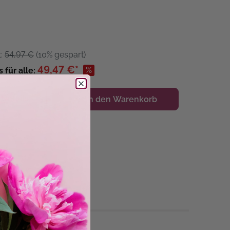
t:
54,97 €
(10% gespart)
49,47 €*
%
s für alle:
Details
In den Warenkorb