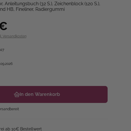
, Anleitungsbuch (32 S.), Zeichenblock (120 S.),
 und HB, Fineliner, Radiergummi
 €
gl. Versandkosten
027
.09.2026
In den Warenkorb
ersandbereit
ei ab 10€ Bestellwert