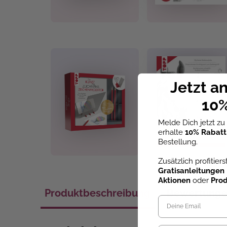
Jetzt a
+
10%
Melde Dich jetzt z
erhalte
10% Rabatt
Bestellung.
Zusätzlich profitier
Gratisanleitungen
Aktionen
oder
Pro
Produktbeschreibung
Bewertung