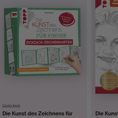
Fantasy
, Landschaften, Natur
, Lifehacks
, Menschen &
Gecko Keck
Die Kunst des Zeichnens für
Die Kuns