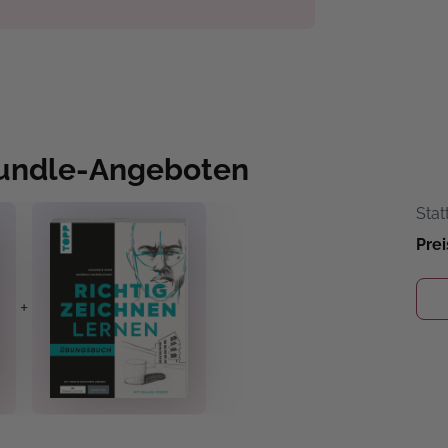
Bundle-Angeboten
Stat
Prei
+