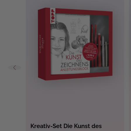
Techniken:
Zeichnen
Themen:
Architektur
, Comic, Manga, 
Gesichter
, Stillleben
, Tiere
Warnhinweise:
nicht erforderlich.
Kreativ-Set Die Kunst des