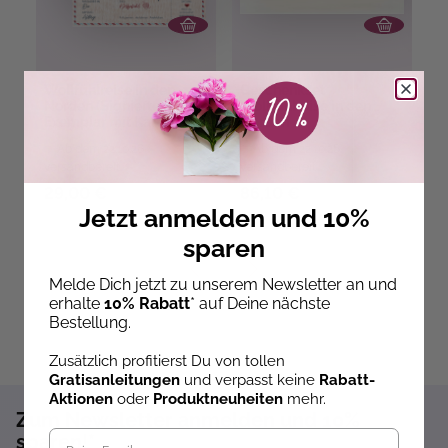
Wollfühlreise in den
Geschenkset
M
Norden (Signiertes
Wollfühlreise in den
W
Exemplar mit Karte)
Norden
Ab dem 22.10.26
Ab dem 22.10.26
versandbereit
versandbereit
ve
29,00 €
86,10 €
5
Jetzt anmelden und 10%
sparen
Melde Dich jetzt zu unserem Newsletter an und
erhalte
10% Rabatt
* auf Deine nächste
Bestellung.
Zusätzlich profitierst Du von tollen
Gratisanleitungen
und verpasst keine
Rabatt-
Aktionen
oder
Produktneuheiten
mehr.
Zum Newsletter anmelden und 10%
sparen!*