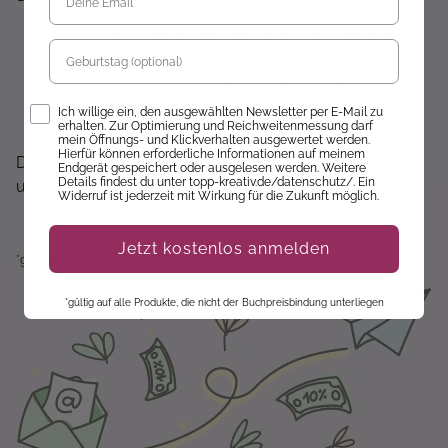
Sofort 10% Rabatt auf die nächste Bestellung
Geburtstag
Exklusive Angebote erhalten
Gratisanleitungen per Newsletter erhalten
Opt-In
Keine Rabatt-Aktion mehr verpassen
Ich willige ein, den ausgewählten Newsletter per E-Mail zu
erhalten. Zur Optimierung und Reichweitenmessung darf
Über Neuheiten informiert werden
mein Öffnungs- und Klickverhalten ausgewertet werden.
Hierfür können erforderliche Informationen auf meinem
Dir wird hier nichts angezeigt? Dann akzeptiere bitte
Endgerät gespeichert oder ausgelesen werden. Weitere
Details findest du unter topp-kreativ.de/datenschutz/. Ein
unsere Cookie-Richtlinien :)
Widerruf ist jederzeit mit Wirkung für die Zukunft möglich.
Jetzt kostenlos anmelden
*gültig auf alle Produkte, die nicht der Buchpreisbindung unterliegen.
*gültig auf alle Produkte, die nicht der Buchpreisbindung unterliegen