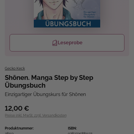
Leseprobe
Gecko Keck
Shōnen. Manga Step by Step
Übungsbuch
Einzigartiger Übungskurs für Shōnen
12,00 €
Preise inkl. MwSt. zzgl. Versandkosten
Produktnummer:
ISBN:
28113
9783735881137