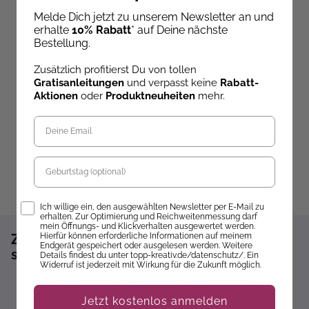
Doerthe Eisterlehner
Das große Zentangle-
M
Melde Dich jetzt zu unserem Newsletter an und
Buch 2
u
Lovely Lanyards häkeln
erhalte
10% Rabatt
* auf Deine nächste
A
Bestellung.
B
Ab dem 09.10.26
Sofort Lieferbar
versandbereit
ve
Zusätzlich profitierst Du von tollen
Gratisanleitungen
und verpasst keine
Rabatt-
16,99 €
19,99 €
5
Aktionen
oder
Produktneuheiten
mehr.
Geburtstag
Opt-In
Ich willige ein, den ausgewählten Newsletter per E-Mail zu
erhalten. Zur Optimierung und Reichweitenmessung darf
mein Öffnungs- und Klickverhalten ausgewertet werden.
Hierfür können erforderliche Informationen auf meinem
Zum Newsletter anmelden und 10%
Endgerät gespeichert oder ausgelesen werden. Weitere
sparen!*
Details findest du unter topp-kreativ.de/datenschutz/. Ein
Widerruf ist jederzeit mit Wirkung für die Zukunft möglich.
Sofort 10% Rabatt auf die nächste Bestellung
Exklusive Angebote erhalten
Jetzt kostenlos anmelden