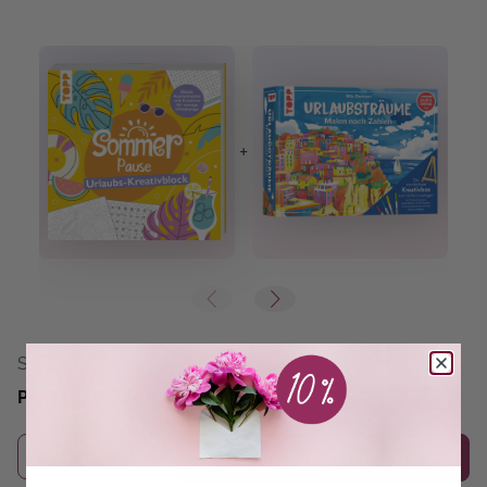
+
+
Statt:
48,98 €
(10% gespart)
44,08 €*
%
Preis für alle:
Details
In den Warenkorb