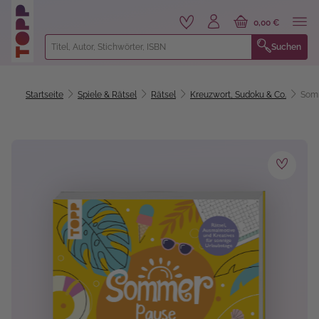
alt springen
0,00 €
Suchen
Startseite
Spiele & Rätsel
Rätsel
Kreuzwort, Sudoku & Co.
Somm
Bildergalerie überspringen