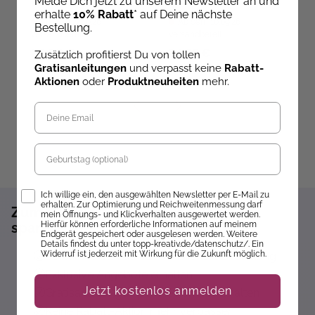
Melde Dich jetzt zu unserem Newsletter an und
Exemplar mit Karte)
erhalte
10% Rabatt
* auf Deine nächste
Ab dem 22.10.26
Ab dem 10.09.26
Bestellung.
versandbereit
versandbereit
29,00 €
24,95 €
1
Zusätzlich profitierst Du von tollen
Gratisanleitungen
und verpasst keine
Rabatt-
Aktionen
oder
Produktneuheiten
mehr.
Geburtstag
Opt-In
Ich willige ein, den ausgewählten Newsletter per E-Mail zu
erhalten. Zur Optimierung und Reichweitenmessung darf
Zum Newsletter anmelden und 10%
mein Öffnungs- und Klickverhalten ausgewertet werden.
Hierfür können erforderliche Informationen auf meinem
sparen!*
Endgerät gespeichert oder ausgelesen werden. Weitere
Details findest du unter topp-kreativ.de/datenschutz/. Ein
Widerruf ist jederzeit mit Wirkung für die Zukunft möglich.
Sofort 10% Rabatt auf die nächste Bestellung
Exklusive Angebote erhalten
Jetzt kostenlos anmelden
Gratisanleitungen per Newsletter erhalten
Keine Rabatt-Aktion mehr verpassen