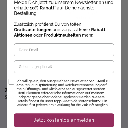
Buch 2
ultimative
D
Melde Dich jetzt zu unserem Newsletter an und
Adventskalender für
A
erhalte
10% Rabatt
* auf Deine nächste
Bücherfans
K
Bestellung.
Ab dem 09.10.26
Ab dem 10.09.26
P
versandbereit
versandbereit
A
V
Zusätzlich profitierst Du von tollen
19,99 €
59,99 €
1
D
Gratisanleitungen
und verpasst keine
Rabatt-
Aktionen
oder
Produktneuheiten
mehr.
Geburtstag
Opt-In
Ich willige ein, den ausgewählten Newsletter per E-Mail zu
erhalten. Zur Optimierung und Reichweitenmessung darf
Zum Newsletter anmelden und 10%
mein Öffnungs- und Klickverhalten ausgewertet werden.
Hierfür können erforderliche Informationen auf meinem
sparen!*
Endgerät gespeichert oder ausgelesen werden. Weitere
Details findest du unter topp-kreativ.de/datenschutz/. Ein
Widerruf ist jederzeit mit Wirkung für die Zukunft möglich.
Sofort 10% Rabatt auf die nächste Bestellung
Exklusive Angebote erhalten
Jetzt kostenlos anmelden
Gratisanleitungen per Newsletter erhalten