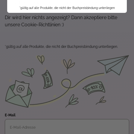
Keine Rabatt-Aktion mehr verpassen
*gültig auf alle Produkte, die nicht der Buchpreisbindung unterliegen
Über Neuheiten informiert werden
Dir wird hier nichts angezeigt? Dann akzeptiere bitte
unsere Cookie-Richtlinien :)
*gültig auf alle Produkte, die nicht der Buchpreisbindung unterliegen.
E-Mail