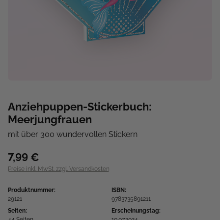
Anziehpuppen-Stickerbuch:
Meerjungfrauen
mit über 300 wundervollen Stickern
7,99 €
Preise inkl. MwSt. zzgl. Versandkosten
Produktnummer:
ISBN:
29121
9783735891211
Seiten:
Erscheinungstag:
44 Seiten
10.07.2024