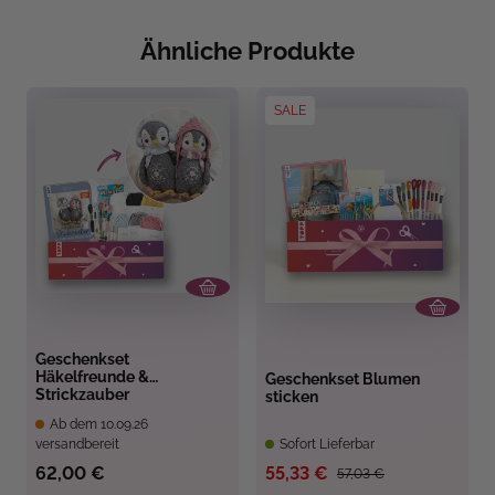
Ähnliche Produkte
SALE
Geschenkset
Häkelfreunde &
Geschenkset Blumen
Strickzauber
sticken
Ab dem 10.09.26
versandbereit
Sofort Lieferbar
62,00 €
55,33 €
57,03 €