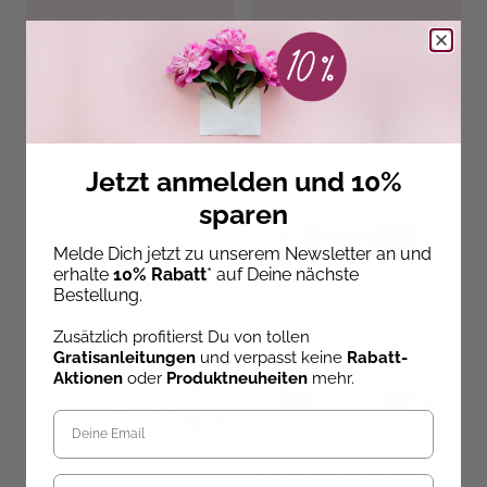
Entdecke unsere Neuheiten!
Jetzt anmelden und 10%
sparen
Melde Dich jetzt zu unserem Newsletter an und
erhalte
10% Rabatt
* auf Deine nächste
Bestellung.
Zusätzlich profitierst Du von tollen
Gratisanleitungen
und verpasst keine
Rabatt-
Aktionen
oder
Produktneuheiten
mehr.
Beate Winkler
Doerthe Eisterlehner
Das große Zentangle-
M
Geburtstag