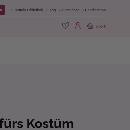
n
Digitale Bibliothek
Blog
Autor:innen
Händlershop
0,00 €
 fürs Kostüm