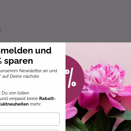
s
nmelden und
 sparen
u unserem Newsletter an und
* auf Deine nächste
st Du von tollen
und verpasst keine
Rabatt-
duktneuheiten
mehr.
t
n
.