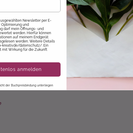
die
 ausgewählten Newsletter per E-
ur Optimierung und
 darf mein Öffnungs- und
ewertet werden. Hierfür können
mationen auf meinem Endgerät
el
sgelesen werden. Weitere Details
p-kreativ.de/datenschutz/. Ein
it mit Wirkung für die Zukunft
stenlos anmelden
 nicht der Buchpreisbindung unterliegen
e