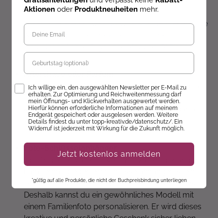
nützlichen Materialien für ihren Alltag genau das
Gratisanleitungen
und verpasst keine
Rabatt-
Aktionen
oder
Produktneuheiten
mehr.
Richtige. Du kannst ein Set mit allem
zusammenstellen, was du willst. Einige interessante
Artikel, die das Geschenkset ausmachen,
sind:
Notizbücher, Organizer, Mappen, Stifthalter, ...
Geburtstag
Aftershave oder Parfum
Eine Aftershave-Lotion oder ein Parfüm sind ideal
Opt-In
Ich willige ein, den ausgewählten Newsletter per E-Mail zu
erhalten. Zur Optimierung und Reichweitenmessung darf
für Männer, die sich gerne um ihr Aussehen
mein Öffnungs- und Klickverhalten ausgewertet werden.
kümmern. Diese Art von Geschenk kann sogar als
Hierfür können erforderliche Informationen auf meinem
Endgerät gespeichert oder ausgelesen werden. Weitere
Anreiz für die Selbstpflege verwendet werden.
Details findest du unter topp-kreativ.de/datenschutz/. Ein
Widerruf ist jederzeit mit Wirkung für die Zukunft möglich.
Foto-Schlüsselanhänger
Jetzt kostenlos anmelden
Ob für deinen Vater, Onkel, Großvater oder andere
Familienmitglieder, ein Schlüsselanhänger ist ein
*gültig auf alle Produkte, die nicht der Buchpreisbindung unterliegen
einfaches, aber sehr nützliches Alltagsgeschenk.
Deshalb kannst du ein gewöhnliches Modell mit
einem Familienfoto personalisieren. Er wird dieses