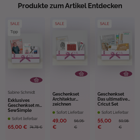
Produkte zum Artikel Entdecken
SALE
SALE
SALE
Tipp
Sabine Schmidt
Geschenkset
Geschenkset
Architektur
Das ultimative
Exklusives
zeichnen
Cricut Set
Geschenkset mit
SewSimple
Sofort Lieferbar
Sofort Lieferbar
Sofort lieferbar
49,00
55,00
56,95
59,98
65,00 €
€
€
74,78 €
€
€