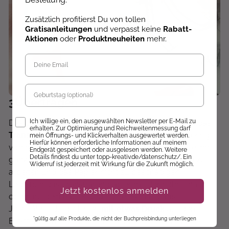
Zusätzlich profitierst Du von tollen
Gratisanleitungen
und verpasst keine
Rabatt-
Aktionen
oder
Produktneuheiten
mehr.
Geburtstag
3
Übertragen
Opt-In
Ich willige ein, den ausgewählten Newsletter per E-Mail zu
Das Übertragen funktioniert ganz leicht: Du drehst das
erhalten. Zur Optimierung und Reichweitenmessung darf
Transparentpapier
um und schraffierst dein Lettering
mein Öffnungs- und Klickverhalten ausgewertet werden.
Hierfür können erforderliche Informationen auf meinem
von hinten mit einem
weichen Bleistift (6B)
. Halte ihn
Endgerät gespeichert oder ausgelesen werden. Weitere
Details findest du unter topp-kreativ.de/datenschutz/. Ein
ganz flach zum Papier, um so flächig wie möglich zu
Widerruf ist jederzeit mit Wirkung für die Zukunft möglich.
arbeiten und das Papier nicht zu beschädigen.
Lege nun das Transparentpapier mit der Schrift nach
Jetzt kostenlos anmelden
oben auf dein Papier und richte es mittig aus.
Jetzt fährst du die Linien
mit etwas Druck
auf den
*gültig auf alle Produkte, die nicht der Buchpreisbindung unterliegen
Bleistift nach – die Linie überträgt sich so auf das