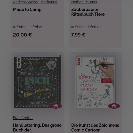
Andreas Weiss
,
Katharina Maloun
Norbert Pautner
Made to Camp
Zauberpapier
Rätselbuch Tiere
Sofort Lieferbar
Sofort Lieferbar
20,00 €
7,99 €
Frau Annika
Handlettering. Das große
Die Kunst des Zeichnens
Buch der
Comic Cartoon