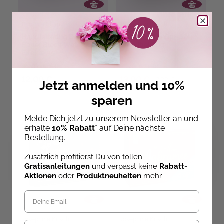
Ludmila Blum
Josephine Kirsch
Handlettering Design
Makramee Knüpf-Set:
Paper Block Watercolor-
Wandbehang
Effekte A5
Sofort Lieferbar
Sofort Lieferbar
12,00 €
13,00 €
17,00 €
Jetzt anmelden und 10%
sparen
Melde Dich jetzt zu unserem Newsletter an und
SALE
erhalte
10% Rabatt
* auf Deine nächste
Bestellung.
Zusätzlich profitierst Du von tollen
Gratisanleitungen
und verpasst keine
Rabatt-
Aktionen
oder
Produktneuheiten
mehr.
Josephine Kirsch
Josephine Kirsch
Geburtstag