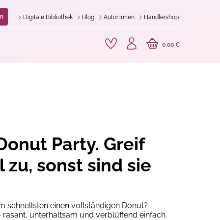
n
Digitale Bibliothek
Blog
Autor:innen
Händlershop
0,00 €
Donut Party. Greif
 zu, sonst sind sie
 schnellsten einen vollständigen Donut?
– rasant, unterhaltsam und verblüffend einfach.