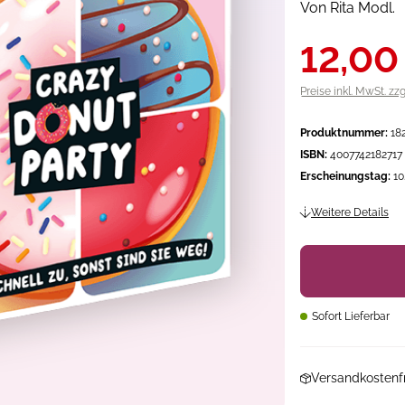
Von Rita Modl.
12,00
Preise inkl. MwSt. zz
Produktnummer:
18
ISBN:
4007742182717
Erscheinungstag:
10
Weitere Details
Sofort Lieferbar
Versandkostenfr