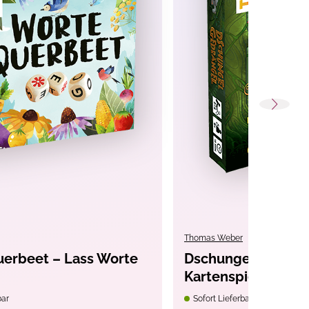
Thomas Weber
erbeet – Lass Worte
Dschungelgedräng
Kartenspiel für tie
Tumult
bar
Sofort Lieferbar