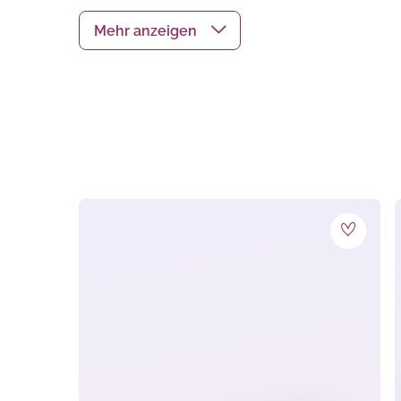
schnellsten den vollständigen Donut entdeckt, bu
Spiel inklusive:
128 Donut Karten
1 Buzzer
1 Anleitung
Altersempfehlung: Ab 7 Jahren
Video zum Spiel: