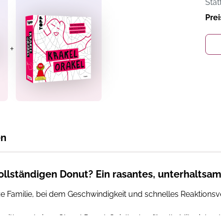
Stat
Prei
+
en
llständigen Donut? Ein rasantes, unterhaltsam
e Familie, bei dem Geschwindigkeit und schnelles Reaktionsv
hmitte und einen Stapel Donut-Spielkarten für alle Mitspiele