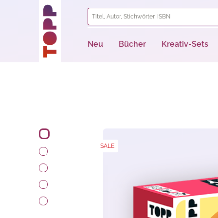
springen
Zur Hauptnavigation springen
Neu
Bücher
Kreativ-Sets
Bildergalerie überspringen
SALE