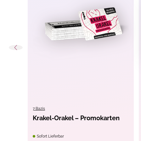
Erscheinungs-Monat:
August
Lesealter:
ab 6 Ja
Material:
Pappe
Themen:
Kinders
7 Bazis
Krakel-Orakel – Promokarten
Sofort Lieferbar