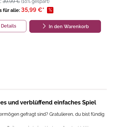
t:
39,99 €
(10% gespart)
35,99 €*
%
s für alle:
Details
In den Warenkorb
es und verblüffend einfaches Spiel
ermögen gefragt sind? Gratulieren, du bist fündig
nden. Reihum wird eine Karte aufgedeckt. Wer am