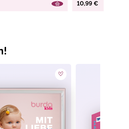
10,99 €
n!