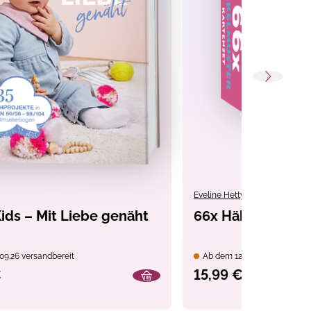
Eveline Hetty-Burkart
,
Nele 
ids – Mit Liebe genäht
66x Häkelmuster 
09.26 versandbereit
Ab dem 12.11.26 versandbere
€
15,99 €