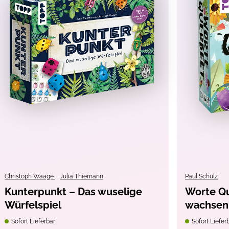
 2022
hren
piele
, Spielzeug / Spielsachen
Christoph Waage
,
Julia Thiemann
Paul Schulz
Kunterpunkt – Das wuselige
Worte Qu
Würfelspiel
wachsen
Sofort Lieferbar
Sofort Liefer