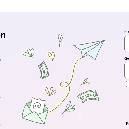
en
E-
Ge
ng
E
te
F
n.