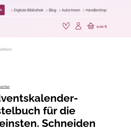
n
Digitale Bibliothek
Blog
Autor:innen
Händlershop
0,00 €
Türkranz
Hecher
ventskalender-
telbuch für die
leinsten. Schneiden