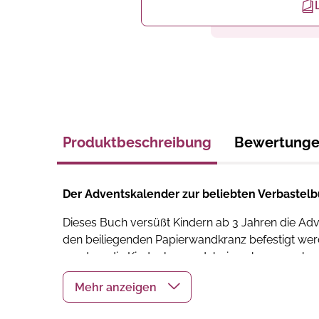
Produktbeschreibung
Bewertung
Der Adventskalender zur beliebten Verbastelb
Dieses Buch versüßt Kindern ab 3 Jahren die Adv
den beiliegenden Papierwandkranz befestigt wer
sondern die Kinder lernen dabei auch ganz nebe
Das erwartet dich:
24 zuckersüße Weihnachtsmotive zum Verba