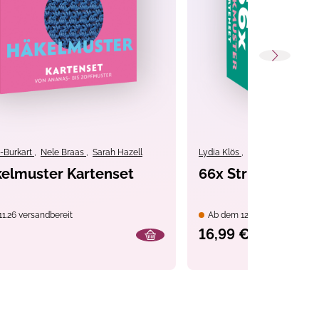
y-Burkart
,
Nele Braas
,
Sarah Hazell
Lydia Klös
,
Lesley Stanfield
elmuster Kartenset
66x Strickmuster
1.26 versandbereit
Ab dem 12.11.26 versandbere
16,99 €