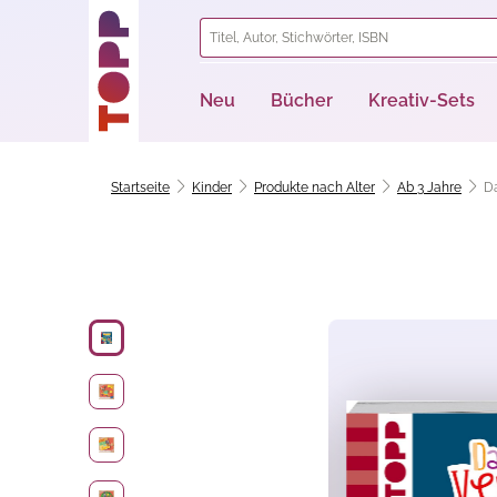
springen
Zur Hauptnavigation springen
Neu
Bücher
Kreativ-Sets
Startseite
Kinder
Produkte nach Alter
Ab 3 Jahre
Da
Bildergalerie überspringen