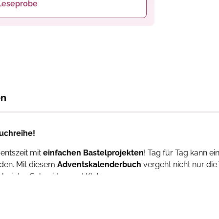
Leseprobe
en
uchreihe!
entszeit mit
einfachen Bastelprojekten
! Tag für Tag kann e
den. Mit diesem
Adventskalenderbuch
vergeht nicht nur die
nbei das Schneiden und Kleben.
steln für die Allerkleinsten