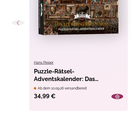
Techniken:
Basteln
, Kleben
, Schneiden
Themen:
Adventskalender
, Kinder, 
Warnhinweise:
CE-Zeichen
Hans Pieper
Puzzle-Rätsel-
Adventskalender: Das
verwunschene Schloss – 24
Ab dem 10.09.26 versandbereit
Puzzles mit insgesamt 960
34,99 €
Teilen