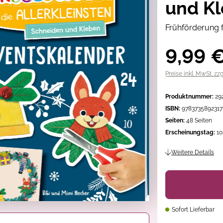
und Kl
Frühförderung f
9,99 
Preise inkl. MwSt. zz
Produktnummer:
29
ISBN:
9783735892317
Seiten:
48 Seiten
Erscheinungstag:
10
Weitere Details
Sofort Lieferbar