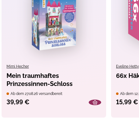
Kinderzimmer
Mimi Hecher
Eveline Hett
Mein traumhaftes
66x Häk
Prinzessinnen-Schloss
Ab dem 27.08.26 versandbereit
Ab dem 12.1
39,99 €
15,99 €