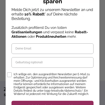
sparen
Melde Dich jetzt zu unserem Newsletter an und
Stefanie Schmidts
B
erhalte
10% Rabatt
* auf Deine nächste
Materialset Häkeln
HOW TO: HÄKELN
Al
Bestellung.
lernen
(
Zusätzlich profitierst Du von tollen
Sofort lieferbar
Sofort lieferbar
Gratisanleitungen
und verpasst keine
Rabatt-
29,81 €
20,00 €
1
Aktionen
oder
Produktneuheiten
mehr.
Geburtstag
Opt-In
Ich willige ein, den ausgewählten Newsletter per E-Mail zu
erhalten. Zur Optimierung und Reichweitenmessung darf
mein Öffnungs- und Klickverhalten ausgewertet werden.
Hierfür können erforderliche Informationen auf meinem
Endgerät gespeichert oder ausgelesen werden. Weitere
Zum Newsletter anmelden und 10%
Details findest du unter topp-kreativ.de/datenschutz/. Ein
sparen!*
Widerruf ist jederzeit mit Wirkung für die Zukunft möglich.
Sofort 10% Rabatt auf die nächste Bestellung