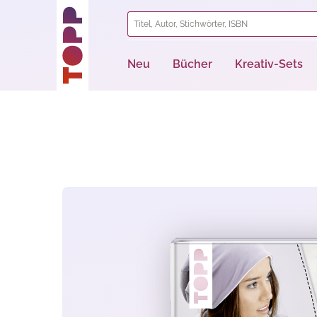
springen
Zur Hauptnavigation springen
Neu
Bücher
Kreativ-Sets
Bildergalerie überspringen