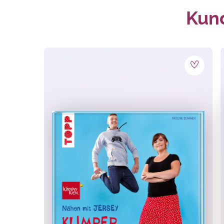
Monat:
Kund
Material:
Stoff
Techniken:
Nähen
Themen:
Geschenke selber mache
Taschen