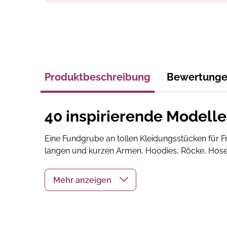
Produktbeschreibung
Bewertung
40 inspirierende Modell
Eine Fundgrube an tollen Kleidungsstücken für F
langen und kurzen Armen, Hoodies, Röcke, Hosen
Auch praktische und modische Accessoires sind
einige Schnitte für hübsche Wäsche.
Einbandart:
Hardcover
, Hardcover 4
Erscheinungs-
August 2019