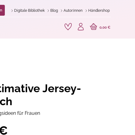
n
Digitale Bibliothek
Blog
Autor:innen
Händlershop
0,00 €
timative Jersey-
ch
gsideen für Frauen
 €