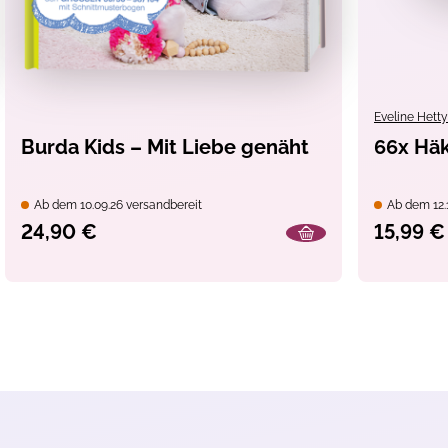
Eveline Hett
Burda Kids – Mit Liebe genäht
66x Häk
Ab dem 10.09.26 versandbereit
Ab dem 12.1
24,90 €
15,99 €