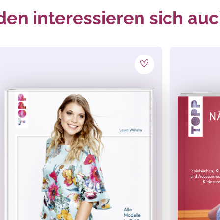
en interessieren sich auc
n
, Kleidung & Accessoires
, Mützen
, Schmuck & Perlen
,