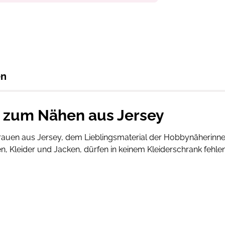
en
e zum Nähen aus Jersey
rauen aus Jersey, dem Lieblingsmaterial der Hobbynäherinnen.
, Kleider und Jacken, dürfen in keinem Kleiderschrank fehle
 in diesem Nähbuch zu finden: Täschchen, Loops, Beanie, S
/0