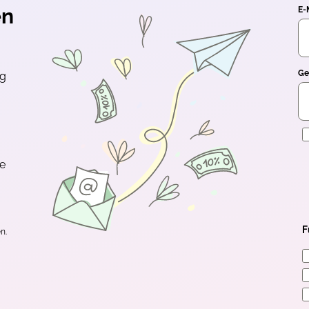
en
E-
Ge
ng
E
te
F
n.