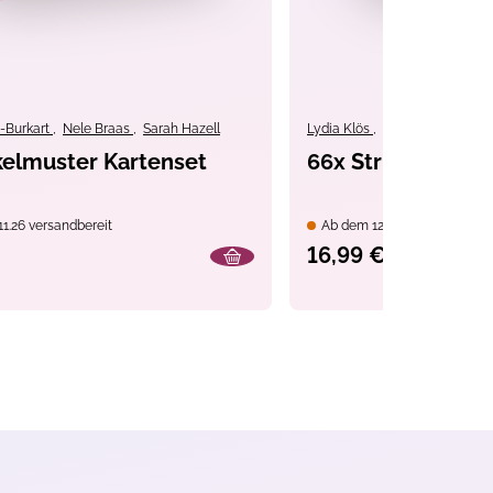
y-Burkart
,
Nele Braas
,
Sarah Hazell
Lydia Klös
,
Lesley Stanfield
elmuster Kartenset
66x Strickmuster
1.26 versandbereit
Ab dem 12.11.26 versandbere
16,99 €