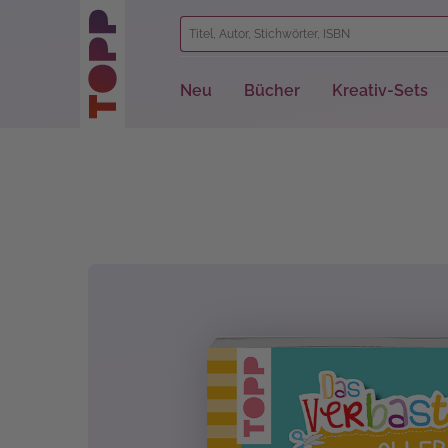
springen
Zur Hauptnavigation springen
Neu
Bücher
Kreativ-Sets
Bildergalerie überspringen