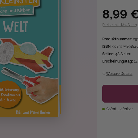
8,99 
Preise inkl. MwSt. zz
Produktnummer:
29
ISBN:
978373589184
Seiten:
48 Seiten
Erscheinungstag:
14
Weitere Details
Sofort Lieferbar