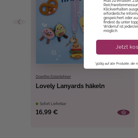
Mail zu erhalten. Z
Reichweitenmessung
Klickverhalten ausg
erforderliche Infor
gespeichert oder au
findest du unter top
Widerruf ist jederze
möglich.
Jetzt ko
*gültig auf alle Produkte, die
Doerthe Eisterlehner
Lovely Lanyards häkeln
Sofort Lieferbar
16,99 €