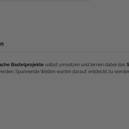
en
ache Bastelprojekte
selbst umsetzen und lernen dabei das
werden. Spannende Welten warten darauf, entdeckt zu werde
 umfangreicher!
nder ab 3 Jahren
erleicht umgesetzt werden können