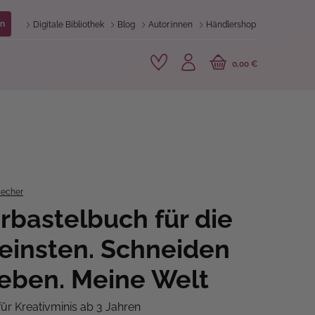
n
Digitale Bibliothek
Blog
Autor:innen
Händlershop
0,00 €
Hecher
rbastelbuch für die
leinsten. Schneiden
eben. Meine Welt
ür Kreativminis ab 3 Jahren