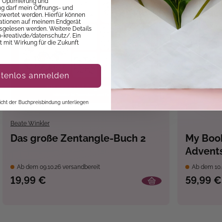
ur Optimierung und
 darf mein Öffnungs- und
ewertet werden. Hierfür können
mationen auf meinem Endgerät
sgelesen werden. Weitere Details
p-kreativ.de/datenschutz/. Ein
it mit Wirkung für die Zukunft
stenlos anmelden
 nicht der Buchpreisbindung unterliegen
Beate Winkler
Das große Zentangle-Buch 2
My Book
Advents
Bücher
Ab dem 09.10.26 versandbereit
Ab dem 10.
19,99 €
59,99 €