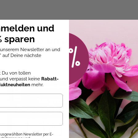
r
, Softcover 4/4
stelbuch für die Allerkleinsten
nmelden und
 sparen
ntdecke unsere Neuheite
2024
ren
u unserem Newsletter an und
* auf Deine nächste
st Du von tollen
 Kleben
, Schneiden
und verpasst keine
Rabatt-
duktneuheiten
mehr.
Kinderzimmer
hen
 ausgewählten Newsletter per E-