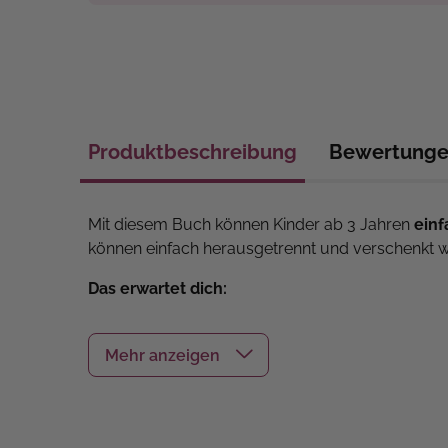
Produktbeschreibung
Bewertung
Mit diesem Buch können Kinder ab 3 Jahren
einf
können einfach herausgetrennt und verschenkt 
Das erwartet dich:
Fortführung der Erfolgsreihe
– jetzt noch
Mit sehr einfachen Bastelprojekten für Ki
Enthält Modelle mit 3-D-Effekt, die kind