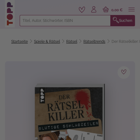
alt springen
0,00 €
Suchen
Startseite
Spiele & Rätsel
Rätsel
Rätseltrends
Der Rätselkiller
Bildergalerie überspringen