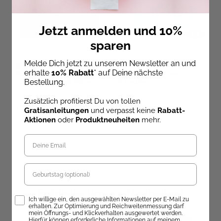
Jetzt anmelden und 10%
sparen
Stefan Heine
Joel Müseler
,
Sara Rehm
Melde Dich jetzt zu unserem Newsletter an und
Das paranormale
Krimi al dente – Tödliche
erhalte
10% Rabatt
* auf Deine nächste
Rätselbuch – 10 Stories
Datingshow: Ärger im
Bestellung.
zum Gruseln und Rätseln
Paradies
Sofort Lieferbar
Sofort Lieferbar
Zusätzlich profitierst Du von tollen
12,99 €
21,99 €
Gratisanleitungen
und verpasst keine
Rabatt-
Aktionen
oder
Produktneuheiten
mehr.
Geburtstag
Entdecke unsere Neuheiten!
Opt-In
Ich willige ein, den ausgewählten Newsletter per E-Mail zu
erhalten. Zur Optimierung und Reichweitenmessung darf
mein Öffnungs- und Klickverhalten ausgewertet werden.
Hierfür können erforderliche Informationen auf meinem