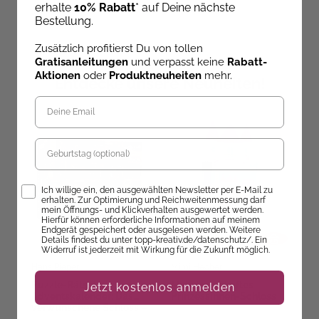
erhalte
10% Rabatt
* auf Deine nächste
Bestellung.
Zusätzlich profitierst Du von tollen
Gratisanleitungen
und verpasst keine
Rabatt-
Aktionen
oder
Produktneuheiten
mehr.
Entdecke unsere Neuheiten!
Geburtstag
Opt-In
Ich willige ein, den ausgewählten Newsletter per E-Mail zu
erhalten. Zur Optimierung und Reichweitenmessung darf
mein Öffnungs- und Klickverhalten ausgewertet werden.
Hierfür können erforderliche Informationen auf meinem
Endgerät gespeichert oder ausgelesen werden. Weitere
Details findest du unter topp-kreativ.de/datenschutz/. Ein
Widerruf ist jederzeit mit Wirkung für die Zukunft möglich.
Hans Pieper
Mimi Hecher
Ev
Puzzle-Rätsel-
Mein traumhaftes
6
Jetzt kostenlos anmelden
Adventskalender: Das
Prinzessinnen-Schloss
K
verwunschene Schloss –
24 Puzzles mit