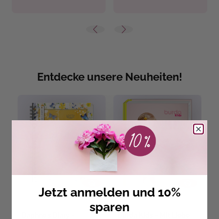
Entdecke unsere Neuheiten!
Jetzt anmelden und 10%
sparen
Daphne's Diary -
Burda Kids – Mit Liebe
J