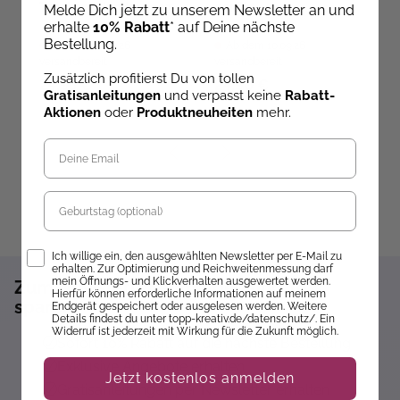
Taschenkalender 2027
genäht
B
Melde Dich jetzt zu unserem Newsletter an und
erhalte
10% Rabatt
* auf Deine nächste
Bestellung.
Ab dem 10.09.26
Ab dem 10.09.26
versandbereit
versandbereit
ve
Zusätzlich profitierst Du von tollen
24,95 €
24,90 €
1
Gratisanleitungen
und verpasst keine
Rabatt-
Aktionen
oder
Produktneuheiten
mehr.
Geburtstag
Opt-In
Ich willige ein, den ausgewählten Newsletter per E-Mail zu
erhalten. Zur Optimierung und Reichweitenmessung darf
mein Öffnungs- und Klickverhalten ausgewertet werden.
Zum Newsletter anmelden und 10%
Hierfür können erforderliche Informationen auf meinem
sparen!*
Endgerät gespeichert oder ausgelesen werden. Weitere
Details findest du unter topp-kreativ.de/datenschutz/. Ein
Widerruf ist jederzeit mit Wirkung für die Zukunft möglich.
Sofort 10% Rabatt auf die nächste Bestellung
Exklusive Angebote erhalten
Jetzt kostenlos anmelden
Gratisanleitungen per Newsletter erhalten