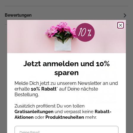
Bewertungen
Ähnliche Produkte
Jetzt anmelden und 10%
SALE
SALE
sparen
Melde Dich jetzt zu unserem Newsletter an und
erhalte
10% Rabatt
* auf Deine nächste
Bestellung.
Zusätzlich profitierst Du von tollen
Gratisanleitungen
und verpasst keine
Rabatt-
Aktionen
oder
Produktneuheiten
mehr.
Karin Roser
Sabine Haag
Einfach nähen lernen
Unverpackt einkaufen -