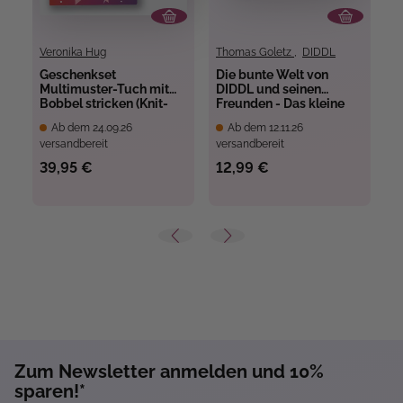
Veronika Hug
Thomas Goletz
,
DIDDL
Ga
Geschenkset
Die bunte Welt von
S
Multimuster-Tuch mit
DIDDL und seinen
P
Bobbel stricken (Knit-
Freunden - Das kleine
K
Along 2026)
Aquarell-Set
M
Ab dem 24.09.26
Ab dem 12.11.26
A
versandbereit
versandbereit
ve
A
(
39,95 €
12,99 €
1
Zum Newsletter anmelden und 10%
sparen!*