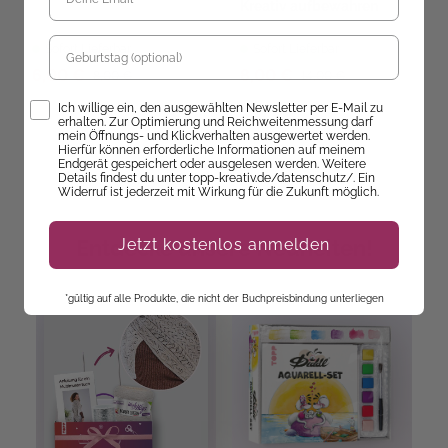
Kreativ aufbewahren
Geburtstag
Sofort Lieferbar
Sofort Lieferbar
6,00 €
8,00 €
8,00 €
14,00 €
Opt-In
Ich willige ein, den ausgewählten Newsletter per E-Mail zu
erhalten. Zur Optimierung und Reichweitenmessung darf
mein Öffnungs- und Klickverhalten ausgewertet werden.
Hierfür können erforderliche Informationen auf meinem
Endgerät gespeichert oder ausgelesen werden. Weitere
Details findest du unter topp-kreativ.de/datenschutz/. Ein
Widerruf ist jederzeit mit Wirkung für die Zukunft möglich.
Entdecke unsere Neuheiten!
Jetzt kostenlos anmelden
*gültig auf alle Produkte, die nicht der Buchpreisbindung unterliegen