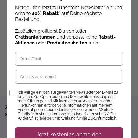
Anja Ritterhoff
Do
Melde Dich jetzt zu unserem Newsletter an und
Das inoffizielle BTS-
Herbstliche
L
erhalte
10% Rabatt
* auf Deine nächste
Schmuckset - ARMY
Fensterbilder
Bestellung.
Beats
(kreativ.kompakt)
Sofort Lieferbar
Sofort Lieferbar
Zusätzlich profitierst Du von tollen
Gratisanleitungen
und verpasst keine
Rabatt-
18,99 €
12,99 €
1
Aktionen
oder
Produktneuheiten
mehr.
Geburtstag
Opt-In
Ich willige ein, den ausgewählten Newsletter per E-Mail zu
erhalten. Zur Optimierung und Reichweitenmessung darf
mein Öffnungs- und Klickverhalten ausgewertet werden.
Hierfür können erforderliche Informationen auf meinem
Zum Newsletter anmelden und 10%
Endgerät gespeichert oder ausgelesen werden. Weitere
sparen!*
Details findest du unter topp-kreativ.de/datenschutz/. Ein
Widerruf ist jederzeit mit Wirkung für die Zukunft möglich.
Sofort 10% Rabatt auf die nächste Bestellung
Jetzt kostenlos anmelden
Exklusive Angebote erhalten