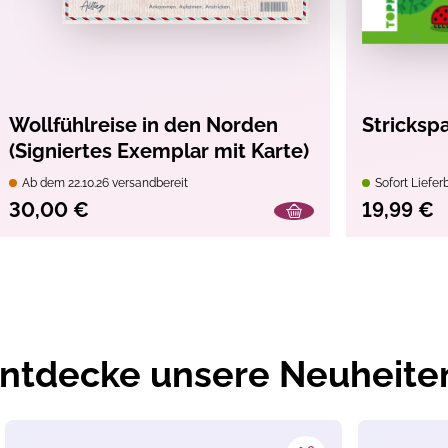
September 2025
Garn
, Wolle
Stricken
Wollfühlreise in den Norden
Stricksp
Kleidung & Accessoires
(Signiertes Exemplar mit Karte)
nicht erforderlich.
Ab dem 22.10.26 versandbereit
Sofort Liefer
30,00 €
19,99 €
ntdecke unsere Neuheite