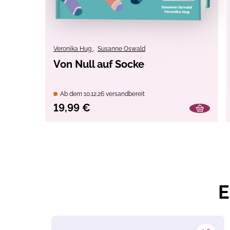
Erscheinungs-Monat:
Material:
Techniken:
Veronika Hug
,
Susanne Oswald
Von Null auf Socke
Themen:
Warnhinweise:
Ab dem 10.12.26 versandbereit
19,99 €
E