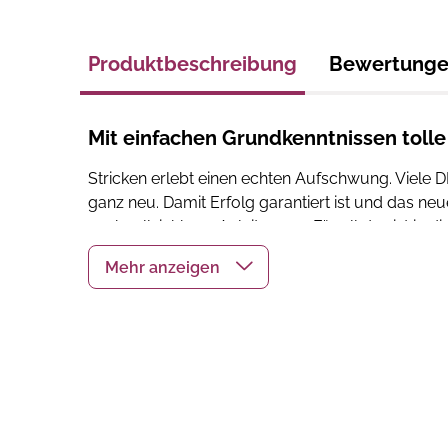
Produktbeschreibung
Bewertung
Mit einfachen Grundkenntnissen tolle 
Stricken erlebt einen echten Aufschwung. Viele D
ganz neu. Damit Erfolg garantiert ist und das n
nachvollziehbare Anleitungen. Für all das ist in 
Hier findest du
moderne Pullover-Modelle
in d
Twist verleihen. Alle Modelle werden ganz komf
Lieblingsstück schon während der Entstehung i
Im
Grundlagenteil
werden alle benötigten Techni
übersichtlich und durch die vielen Schritt-Fotos 
Detailfotos für die kniffligen Stellen
sowie zahl
machen das Vorgehen nachvollziehbar.
Und wenn 