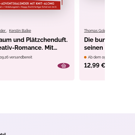
nder
,
Kerstin Balke
Thomas Goletz
,
DIDDL
raum und Plätzchenduft.
Die bunte Welt v
eativ-Romance. Mit
seinen Freunden -
Schal-Knit-Along.
09.26 versandbereit
Ab dem 09.10.26 versandber
kalenderbuch (Band 2)
12,99 €
Mail