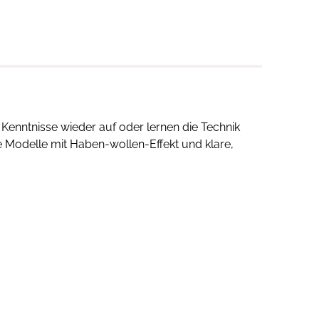
 Kenntnisse wieder auf oder lernen die Technik
e Modelle mit Haben-wollen-Effekt und klare,
und die deiner Garderobe einen individuellen
tige Zusammennähen und du kannst dein neues
herrschen. Die Anleitungen sind einfach,
t gelingt. Eine große Hilfe sind viele
g und Maßen
veranschaulichen das Design und
reiche
Tipps zur Fehlerbehebung
sorgen für