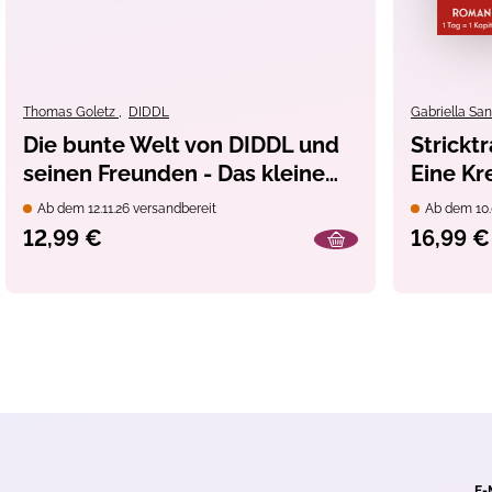
Thomas Goletz
,
DIDDL
Gabriella Sa
Die bunte Welt von DIDDL und
Strickt
seinen Freunden - Das kleine
Eine Kr
Aquarell-Set
Muster-
Ab dem 12.11.26 versandbereit
Ab dem 10.
Advents
12,99 €
16,99 €
E-