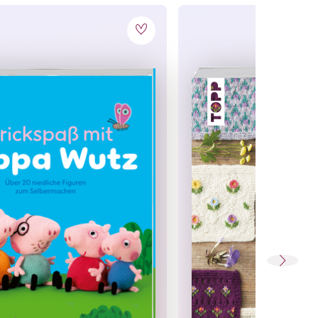
ähltabellen
zum Abhaken sowie der
Spickzettel