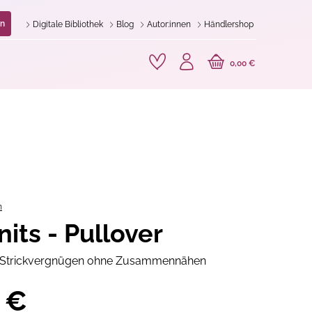
n
Digitale Bibliothek
Blog
Autor:innen
Händlershop
0,00 €
n
nits - Pullover
s Strickvergnügen ohne Zusammennähen
 €