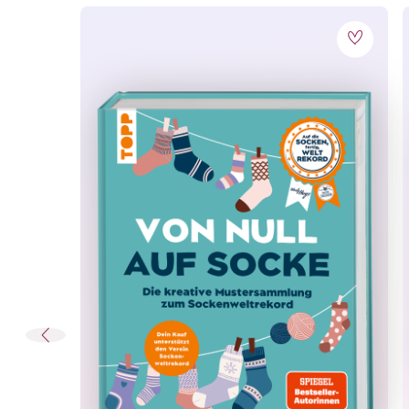
schnelle Lösungen und beheben das Problem 
zum Herunterladen
. So bewahrst du zu jedem Z
Das erwartet dich:
tolle Pullover-Modelle, die top down gest
alle Modelle in den Größen
36-54
Rundpasse, U-Boot, Raglan u. v. m.
Grundlagenteil mit Basistechniken
e
infache, bebilderte Schritt-für-Schritt-A
Detailfotos für knifflige Stellen
mit Schnittskizzen zur Veranschaulichung
Hilfe bei der Fehlerbehebung: Zurückstrick
Zähltabellen zum Abhaken und Spickzette
Einbandart: