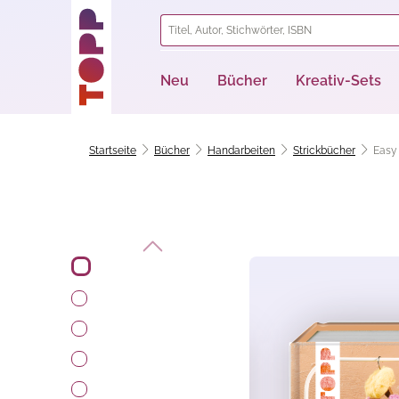
springen
Zur Hauptnavigation springen
Neu
Bücher
Kreativ-Sets
Startseite
Bücher
Handarbeiten
Strickbücher
Easy 
Bildergalerie überspringen