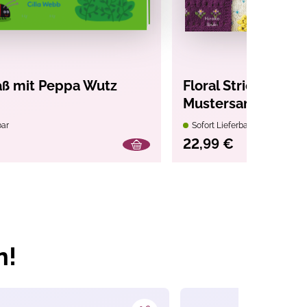
aß mit Peppa Wutz
Floral Stricken. Die
Mustersammlung
bar
Sofort Lieferbar
22,99 €
n!