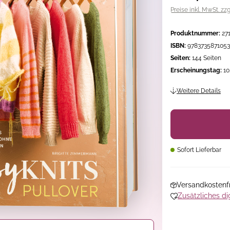
Preise inkl. MwSt. zz
Produktnummer:
27
ISBN:
9783735871053
Seiten:
144 Seiten
Erscheinungstag:
10
Weitere Details
Sofort Lieferbar
Versandkostenfr
Zusätzliches di