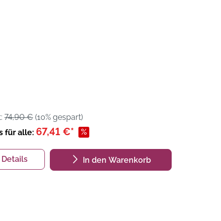
t:
74,90 €
(10% gespart)
67,41 €*
%
s für alle:
Details
In den Warenkorb