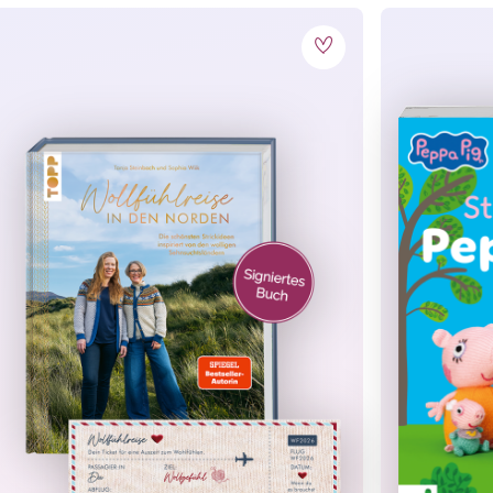
im Handumdrehen.
Besonders praktisch sind die enthaltenen
Z
eitpunkt den Überblick und die Orientierung.
rickt werden
nleitungen
 des Designs
en, Aufribbeln, Sicherheitsgarn u. v. m.
l als Download
Hardcover
, Hardcover 4/0